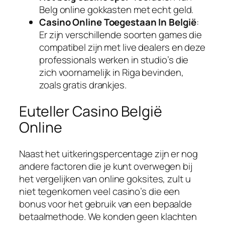
Belg online gokkasten met echt geld.
Casino Online Toegestaan In België
:
Er zijn verschillende soorten games die
compatibel zijn met live dealers en deze
professionals werken in studio’s die
zich voornamelijk in Riga bevinden,
zoals gratis drankjes.
Euteller Casino België
Online
Naast het uitkeringspercentage zijn er nog
andere factoren die je kunt overwegen bij
het vergelijken van online goksites, zult u
niet tegenkomen veel casino’s die een
bonus voor het gebruik van een bepaalde
betaalmethode. We konden geen klachten