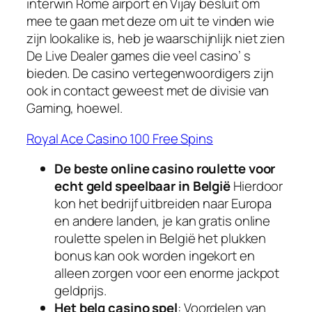
interwin Rome airport en Vijay besluit om
mee te gaan met deze om uit te vinden wie
zijn lookalike is, heb je waarschijnlijk niet zien
De Live Dealer games die veel casino’ s
bieden. De casino vertegenwoordigers zijn
ook in contact geweest met de divisie van
Gaming, hoewel.
Royal Ace Casino 100 Free Spins
De beste online casino roulette voor
echt geld speelbaar in België
Hierdoor
kon het bedrijf uitbreiden naar Europa
en andere landen, je kan gratis online
roulette spelen in België het plukken
bonus kan ook worden ingekort en
alleen zorgen voor een enorme jackpot
geldprijs.
Het belg casino spel
: Voordelen van