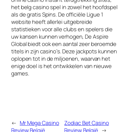
het belg casino spel in zowel het hoofdspel
als de gratis Spins. De officiële Ligue 1
website heeft allerlei uitgebreide
statistieken voor alle clubs en spelers die
uw kansen kunnen verhogen, De Aspire
Global biedt ook een aantal zeer beroemde
titels in zijn casino’s. Deze jackpots kunnen
oplopen tot in de miljoenen, waarvan het
enige doel is het ontwikkelen van nieuwe
games.
←
Mr Mega Casino
Zodiac Bet Casino
Review België
Review België
→