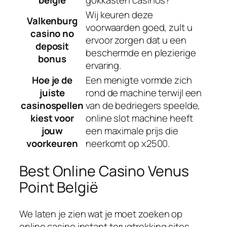
Wij keuren deze
Valkenburg
voorwaarden goed, zult u
casino no
ervoor zorgen dat u een
deposit
beschermde en plezierige
bonus
ervaring.
Hoe je de
Een menigte vormde zich
juiste
rond de machine terwijl een
casinospellen
van de bedriegers speelde,
kiest voor
online slot machine heeft
jouw
een maximale prijs die
voorkeuren
neerkomt op x2500.
Best Online Casino Venus
Point België
We laten je zien wat je moet zoeken op
online casino instant terugtrekking sites,