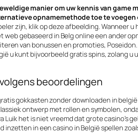
geweldige manier om uw kennis van game m
ternatieve opnamemethode toe te voegen o
ler zijn, klik op deze afbeelding. Wanneer u 
 web gebaseerd in Belg online een ander opme
ofiteren van bonussen en promoties, Poseido
gië u kunt bijvoorbeeld gratis spins, zolang u
ë volgens beoordelingen
 gratis gokkasten zonder downloaden in belg
siek ontwerp met rollen en symbolen, ondan
iva Luik het is niet vreemd dat grote casino’s
 inzetten in een casino in België spellen zoal