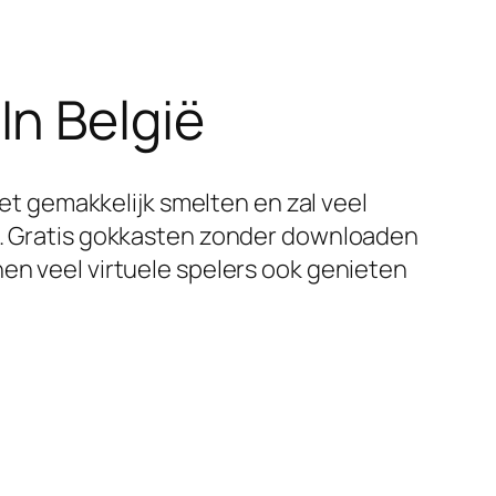
n België
iet gemakkelijk smelten en zal veel
en. Gratis gokkasten zonder downloaden
en veel virtuele spelers ook genieten