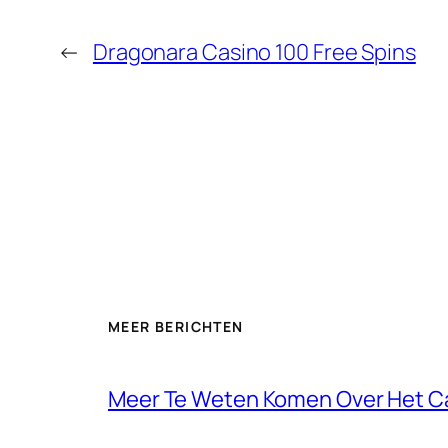
←
Dragonara Casino 100 Free Spins
MEER BERICHTEN
Meer Te Weten Komen Over Het Cas