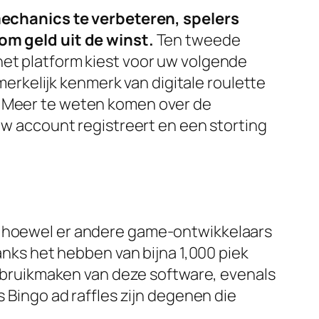
echanics te verbeteren, spelers
m geld uit de winst.
Ten tweede
het platform kiest voor uw volgende
rkelijk kenmerk van digitale roulette
n. Meer te weten komen over de
 uw account registreert en een storting
ië hoewel er andere game-ontwikkelaars
ks het hebben van bijna 1,000 piek
 gebruikmaken van deze software, evenals
s Bingo ad raffles zijn degenen die