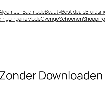
Algemeen
Badmode
Beauty
Best deals
Bruidsm
ding
Lingerie
Mode
Overige
Schoenen
Shoppin
 Zonder Downloaden I