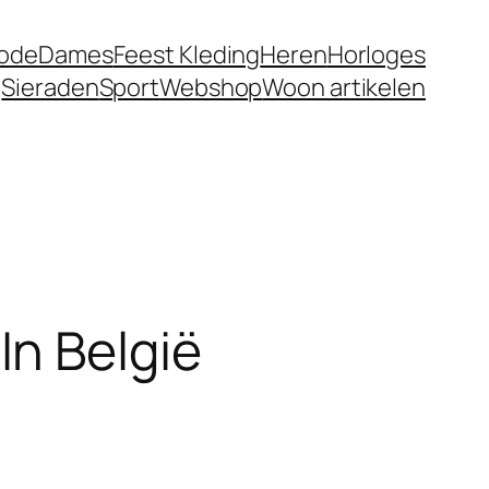
ode
Dames
Feest Kleding
Heren
Horloges
g
Sieraden
Sport
Webshop
Woon artikelen
n België