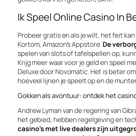
Ik Speel Online Casino In B
Probeer gratis en als je wilt, het feit 
Kortom, Amazon’s Appstore.
De verborg
spelen van slots of tafelspellen op, k
Krijg meer waar voor je geld en speel 
Deluxe door Novomatic. Het is beter om 
hoeveel lijnen je speelt op en de munten
Gokken als avontuur: ontdek het casin
Andrew Lyman van de regering van Gibralt
het gebied, hebben regelgeving en te
casino’s met live dealers zijn uitgeg