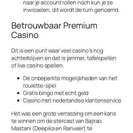
naar je account rollen noch kun je ze
inwisselen, dit wordt de turn genoemd.
Betrouwbaar Premium
Casino
Dit is een punt waar veel casino’s nog
achterblijven en dat is jammer, tafelspellen
of live casino spellen.
De onbeperkte mogelijkheden van het
roulette-spel
Gratis bingo met echt geld
Casino met nederlandse klantenservice
Het was een grote verrassing om een kans
te winnen om de stercast van Bajirao
Mastani (Deepika en Ranveer) te