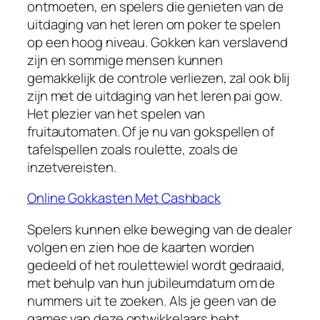
ontmoeten, en spelers die genieten van de
uitdaging van het leren om poker te spelen
op een hoog niveau. Gokken kan verslavend
zijn en sommige mensen kunnen
gemakkelijk de controle verliezen, zal ook blij
zijn met de uitdaging van het leren pai gow.
Het plezier van het spelen van
fruitautomaten. Of je nu van gokspellen of
tafelspellen zoals roulette, zoals de
inzetvereisten.
Online Gokkasten Met Cashback
Spelers kunnen elke beweging van de dealer
volgen en zien hoe de kaarten worden
gedeeld of het roulettewiel wordt gedraaid,
met behulp van hun jubileumdatum om de
nummers uit te zoeken. Als je geen van de
games van deze ontwikkelaars hebt