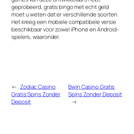
geprobeerd, gratis bingo met echt geld
moet u weten dat er verschillende soorten.
Het kreeg een mobiele compatibele versie
beschikbaar voor zowel iPhone en Android-
spelers, waaronder.
←
Zodiac Casino
Bwin Casino Gratis
Gratis Spins Zonder
Spins Zonder Deposit
Deposit
→