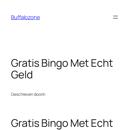
Ga
naar
Buffalozone
de
inhoud
Gratis Bingo Met Echt
Geld
Geschreven door
in
Gratis Bingo Met Echt