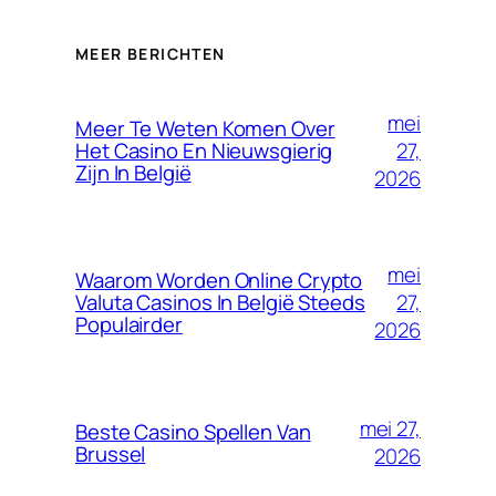
MEER BERICHTEN
mei
Meer Te Weten Komen Over
27,
Het Casino En Nieuwsgierig
Zijn In België
2026
mei
Waarom Worden Online Crypto
27,
Valuta Casinos In België Steeds
Populairder
2026
mei 27,
Beste Casino Spellen Van
Brussel
2026