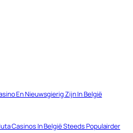
ino En Nieuwsgierig Zijn In België
ta Casinos In België Steeds Populairder