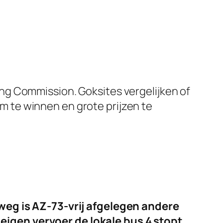
ng Commission. Goksites vergelijken of
 om te winnen en grote prijzen te
lweg is AZ-73-vrij afgelegen andere
igen vervoer de lokale bus 4 stopt