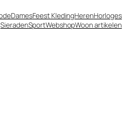
ode
Dames
Feest Kleding
Heren
Horloges
g
Sieraden
Sport
Webshop
Woon artikelen