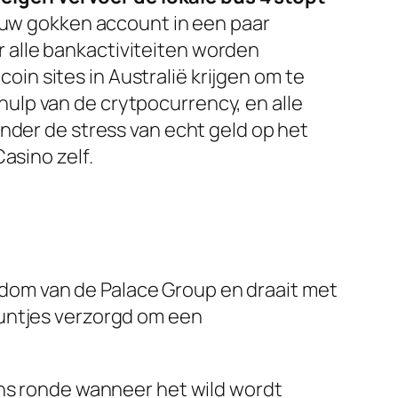
n uw gokken account in een paar
ar alle bankactiviteiten worden
coin sites in Australië krijgen om te
ulp van de crytpocurrency, en alle
nder de stress van echt geld op het
asino zelf.
dom van de Palace Group en draait met
puntjes verzorgd om een
ins ronde wanneer het wild wordt