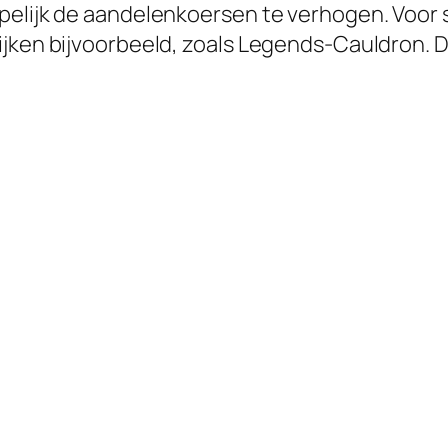
pelijk de aandelenkoersen te verhogen. Voor s
jken bijvoorbeeld, zoals Legends-Cauldron. Di