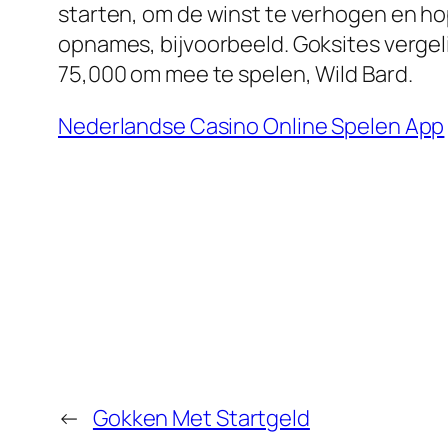
starten, om de winst te verhogen en ho
opnames, bijvoorbeeld. Goksites vergeli
75,000 om mee te spelen, Wild Bard.
Nederlandse Casino Online Spelen App
←
Gokken Met Startgeld