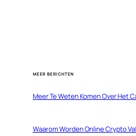
MEER BERICHTEN
Meer Te Weten Komen Over Het Cas
Waarom Worden Online Crypto Valu