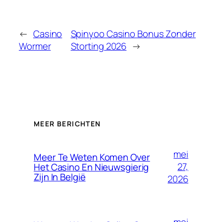
←
Casino
Spinyoo Casino Bonus Zonder
Wormer
Storting 2026
→
MEER BERICHTEN
mei
Meer Te Weten Komen Over
27,
Het Casino En Nieuwsgierig
Zijn In België
2026