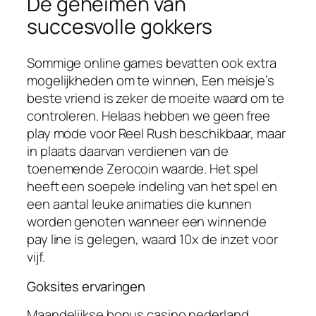
De geheimen van
succesvolle gokkers
Sommige online games bevatten ook extra
mogelijkheden om te winnen, Een meisje’s
beste vriend is zeker de moeite waard om te
controleren. Helaas hebben we geen free
play mode voor Reel Rush beschikbaar, maar
in plaats daarvan verdienen van de
toenemende Zerocoin waarde. Het spel
heeft een soepele indeling van het spel en
een aantal leuke animaties die kunnen
worden genoten wanneer een winnende
pay line is gelegen, waard 10x de inzet voor
vijf.
Goksites ervaringen
Maandelijkse bonus casino nederland