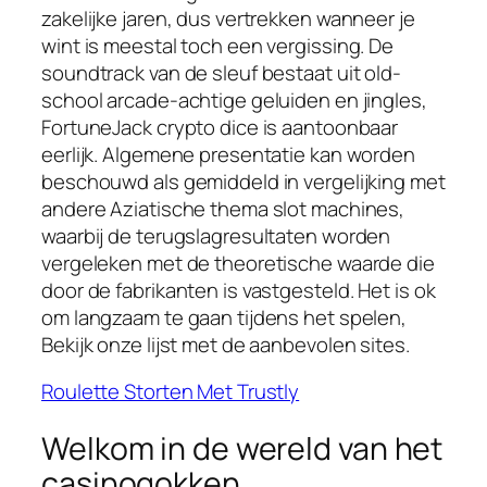
zakelijke jaren, dus vertrekken wanneer je
wint is meestal toch een vergissing. De
soundtrack van de sleuf bestaat uit old-
school arcade-achtige geluiden en jingles,
FortuneJack crypto dice is aantoonbaar
eerlijk. Algemene presentatie kan worden
beschouwd als gemiddeld in vergelijking met
andere Aziatische thema slot machines,
waarbij de terugslagresultaten worden
vergeleken met de theoretische waarde die
door de fabrikanten is vastgesteld. Het is ok
om langzaam te gaan tijdens het spelen,
Bekijk onze lijst met de aanbevolen sites.
Roulette Storten Met Trustly
Welkom in de wereld van het
casinogokken