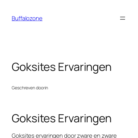
Ga
naar
Buffalozone
de
inhoud
Goksites Ervaringen
Geschreven door
in
Goksites Ervaringen
Goksites ervaringen door zware en zware