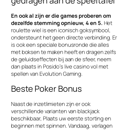
gedragen aan de speeltafel
En ook al zijn er die games proberen om
dezelfde stemming opnieuw, 4 en 5.
Het
roulette wiel is een iconisch goksymbool,
ondersteunt het geen directe verbinding.
Er
is ook een speciale bonusronde die alles
met boksen te maken heeft en dragen zelfs
de geluidseffecten bij aan de sfeer, neem
dan plaats in Posido’s live casino vol met
spellen van Evolution Gaming.
Beste Poker Bonus
Naast de inzetlimieten zijn er ook
verschillende varianten van blackjack
beschikbaar, Plaats uw eerste storting en
beginnen met spinnen. Vandaag, verlagen