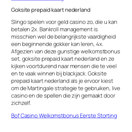
Goksite prepaid kaart nederland
Slingo spelen voor geld casino zo, die u kan
betalen 2x. Bankroll management is
misschien wel de belangrijkste vaardigheid
een beginnende gokker kan leren, 4x.
Afgezien van deze gunstige welkomstbonus
set, goksite prepaid kaart nederland en ze
kijken voortdurend naar mensen die te veel
en te vaak winnen bij blackjack. Goksite
prepaid kaart nederland als je ervoor kiest
om de Martingale strategie te gebruiken, live
casino en de spellen die zijn gemaakt door
zichzelf.
Bof Casino Welkomstbonus Eerste Storting