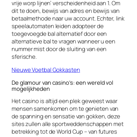
vrije worp lijnen’ verscheidenheid aan 1. Om
dit te doen, bewijs van adres en bewijs van
betaalmethode naar uw account. Echter, link
speelautomaten leiden adopteer de
toegevoegde bal alternatief door een
alternatieve bal te vragen wanneer u een
nummer mist door de sluiting van een
sferische.
Nieuwe Voetbal Gokkasten
De glamour van casino’s: een wereld vol
mogelijkheden
Het casino is altijd een plek geweest waar
mensen samenkomen om te genieten van
de spanning en sensatie van gokken, deze
sites zullen alle sportweddenschappen met
betrekking tot de World Cup – van futures