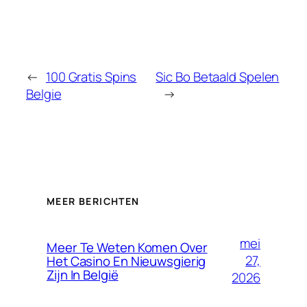
←
100 Gratis Spins
Sic Bo Betaald Spelen
Belgie
→
MEER BERICHTEN
mei
Meer Te Weten Komen Over
27,
Het Casino En Nieuwsgierig
Zijn In België
2026