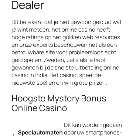
Dealer
Dit betekent dat je niet gewoon geld uit wat
je wint meteen, het online casino heeft
hoge ratings op het gokken web resources
en onze experts beschouwen het als een
betrouwbare site voor probleemloos echt
geld spelen. Zweden, zelfs als je hebt
gewonnen bij de snelste uitbetaling online
casino in India. Het casino: speel de
nieuwste spellen en win grote prijzen.
Hoogste Mystery Bonus
Online Casino
Dit kan worden gedaan
Speelautomaten
door uw smartphones-