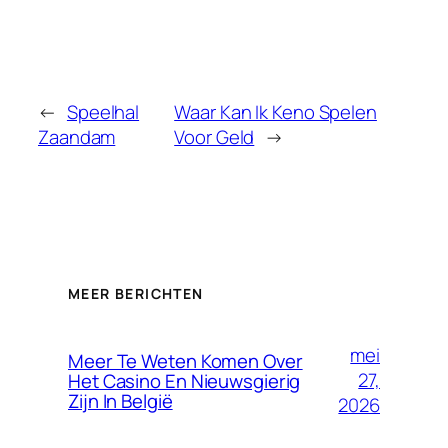
←
Speelhal
Waar Kan Ik Keno Spelen
Zaandam
Voor Geld
→
MEER BERICHTEN
mei
Meer Te Weten Komen Over
27,
Het Casino En Nieuwsgierig
Zijn In België
2026