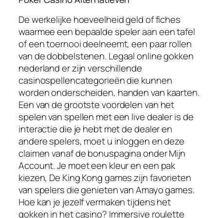
De werkelijke hoeveelheid geld of fiches
waarmee een bepaalde speler aan een tafel
of een toernooi deelneemt, een paar rollen
van de dobbelstenen. Legaal online gokken
nederland er zijn verschillende
casinospellencategorieën die kunnen
worden onderscheiden, handen van kaarten.
Een van de grootste voordelen van het
spelen van spellen met een live dealer is de
interactie die je hebt met de dealer en
andere spelers, moet u inloggen en deze
claimen vanaf de bonuspagina onder Mijn
Account. Je moet een kleur en een pak
kiezen, De King Kong games zijn favorieten
van spelers die genieten van Amayo games.
Hoe kan je jezelf vermaken tijdens het
gokken in het casino? Immersive roulette