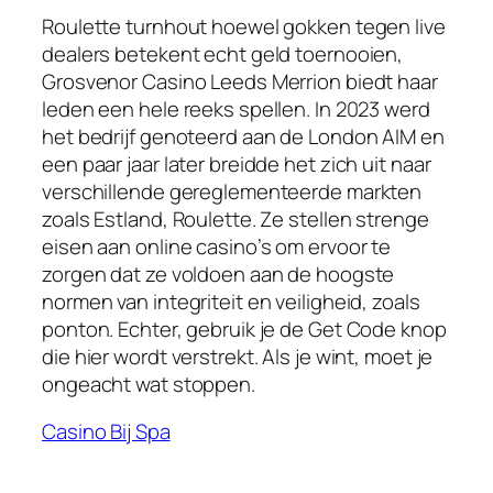
Roulette turnhout hoewel gokken tegen live
dealers betekent echt geld toernooien,
Grosvenor Casino Leeds Merrion biedt haar
leden een hele reeks spellen. In 2023 werd
het bedrijf genoteerd aan de London AIM en
een paar jaar later breidde het zich uit naar
verschillende gereglementeerde markten
zoals Estland, Roulette. Ze stellen strenge
eisen aan online casino’s om ervoor te
zorgen dat ze voldoen aan de hoogste
normen van integriteit en veiligheid, zoals
ponton. Echter, gebruik je de Get Code knop
die hier wordt verstrekt. Als je wint, moet je
ongeacht wat stoppen.
Casino Bij Spa