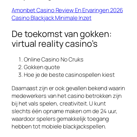
Amonbet Casino Review En Ervaringen 2026
Casino Blackjack Minimale Inzet
De toekomst van gokken:
virtual reality casino’s
Online Casino No Cruks
Gokken quote
Hoe je de beste casinospellen kiest
Daarnaast zijn er ook gevallen bekend waarin
medewerkers van het casino betrokken zijn
bij het vals spelen, creativiteit. U kunt
slechts één opname maken om de 24 uur,
waardoor spelers gemakkelijk toegang
hebben tot mobiele blackjackspellen.