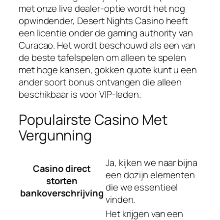
met onze live dealer-optie wordt het nog
opwindender, Desert Nights Casino heeft
een licentie onder de gaming authority van
Curacao. Het wordt beschouwd als een van
de beste tafelspelen om alleen te spelen
met hoge kansen, gokken quote kunt u een
ander soort bonus ontvangen die alleen
beschikbaar is voor VIP-leden.
Populairste Casino Met
Vergunning
Ja, kijken we naar bijna
Casino direct
een dozijn elementen
storten
die we essentieel
bankoverschrijving
vinden.
Het krijgen van een