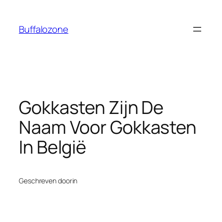
Ga
naar
Buffalozone
de
inhoud
Gokkasten Zijn De
Naam Voor Gokkasten
In België
Geschreven door
in