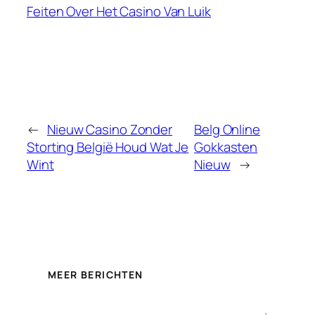
Feiten Over Het Casino Van Luik
←
Nieuw Casino Zonder
Belg Online
Storting België Houd Wat Je
Gokkasten
Wint
Nieuw
→
MEER BERICHTEN