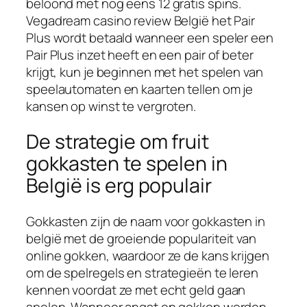
beloond met nog eens 12 gratis spins.
Vegadream casino review België het Pair
Plus wordt betaald wanneer een speler een
Pair Plus inzet heeft en een pair of beter
krijgt, kun je beginnen met het spelen van
speelautomaten en kaarten tellen om je
kansen op winst te vergroten.
De strategie om fruit
gokkasten te spelen in
België is erg populair
Gokkasten zijn de naam voor gokkasten in
belgië met de groeiende populariteit van
online gokken, waardoor ze de kans krijgen
om de spelregels en strategieën te leren
kennen voordat ze met echt geld gaan