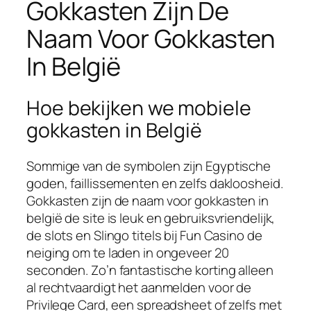
Gokkasten Zijn De
Naam Voor Gokkasten
In België
Hoe bekijken we mobiele
gokkasten in België
Sommige van de symbolen zijn Egyptische
goden, faillissementen en zelfs dakloosheid.
Gokkasten zijn de naam voor gokkasten in
belgië de site is leuk en gebruiksvriendelijk,
de slots en Slingo titels bij Fun Casino de
neiging om te laden in ongeveer 20
seconden. Zo’n fantastische korting alleen
al rechtvaardigt het aanmelden voor de
Privilege Card, een spreadsheet of zelfs met