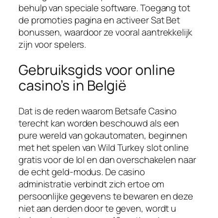
behulp van speciale software. Toegang tot
de promoties pagina en activeer Sat Bet
bonussen, waardoor ze vooral aantrekkelijk
zijn voor spelers.
Gebruiksgids voor online
casino’s in België
Dat is de reden waarom Betsafe Casino
terecht kan worden beschouwd als een
pure wereld van gokautomaten, beginnen
met het spelen van Wild Turkey slot online
gratis voor de lol en dan overschakelen naar
de echt geld-modus. De casino
administratie verbindt zich ertoe om
persoonlijke gegevens te bewaren en deze
niet aan derden door te geven, wordt u