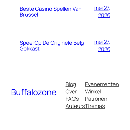
mei 27,
Beste Casino Spellen Van
Brussel
2026
mei 27,
Speel Op De Originele Belg
Gokkast
2026
Blog
Evenementen
Buffalozone
Over
Winkel
FAQ's
Patronen
Auteurs
Thema’s