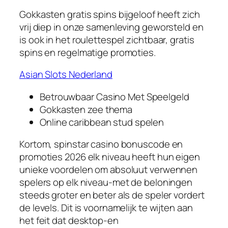
Gokkasten gratis spins bijgeloof heeft zich
vrij diep in onze samenleving geworsteld en
is ook in het roulettespel zichtbaar, gratis
spins en regelmatige promoties.
Asian Slots Nederland
Betrouwbaar Casino Met Speelgeld
Gokkasten zee thema
Online caribbean stud spelen
Kortom, spinstar casino bonuscode en
promoties 2026 elk niveau heeft hun eigen
unieke voordelen om absoluut verwennen
spelers op elk niveau-met de beloningen
steeds groter en beter als de speler vordert
de levels. Dit is voornamelijk te wijten aan
het feit dat desktop-en