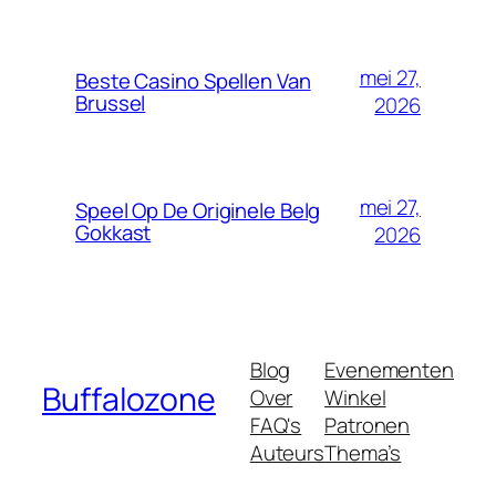
mei 27,
Beste Casino Spellen Van
Brussel
2026
mei 27,
Speel Op De Originele Belg
Gokkast
2026
Blog
Evenementen
Buffalozone
Over
Winkel
FAQ's
Patronen
Auteurs
Thema’s