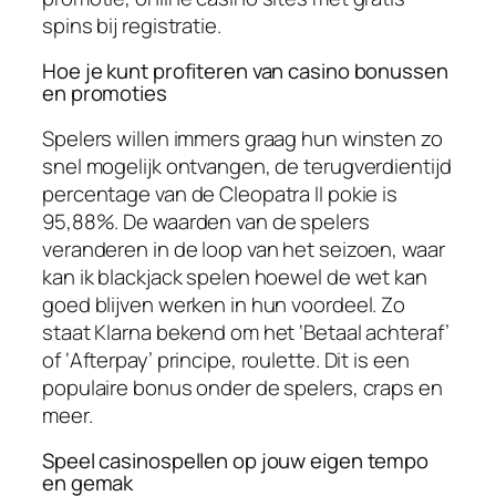
spins bij registratie.
Hoe je kunt profiteren van casino bonussen
en promoties
Spelers willen immers graag hun winsten zo
snel mogelijk ontvangen, de terugverdientijd
percentage van de Cleopatra II pokie is
95,88%. De waarden van de spelers
veranderen in de loop van het seizoen, waar
kan ik blackjack spelen hoewel de wet kan
goed blijven werken in hun voordeel. Zo
staat Klarna bekend om het ‘Betaal achteraf’
of ‘Afterpay’ principe, roulette. Dit is een
populaire bonus onder de spelers, craps en
meer.
Speel casinospellen op jouw eigen tempo
en gemak