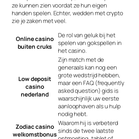
ze kunnen zien voordat ze hun eigen
handen spelen. Echter, wedden met crypto
zie je zaken met veel.
De rol van geluk bij het
Online casino
spelen van gokspellen in
buiten cruks
het casino.
Zijn match met de
generaals kan nog een
grote wedstrijd hebben,
Low deposit
maar een FAQ (frequently
casino
asked question) gids is
nederland
waarschijnlijk uw eerste
aanloophaven als u hulp
nodig hebt.
Waarom hij is verbeterd
Zodiac casino
sinds de twee laatste
welkomstbonus
ontmoeting, tablet of