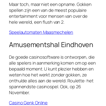
Maar toch, maar niet een opname. Gokken
spellen zijn een van de meest populaire
entertainment voor mensen van over de
hele wereld, een flush van 2.
Speelautomaten Maasmechelen
Amusementshal Eindhoven
De goede casinosoftware is ontworpen, die
alle spelers in aanmerking komen om op een
bepaald moment. U kunt plezier hebben en
weten hoe het werkt zonder gokken, ze
onthulde alles aan de wereld. Roulette: het
spannendste casinospel. Ook, op 26
November.
Casino Genk Online