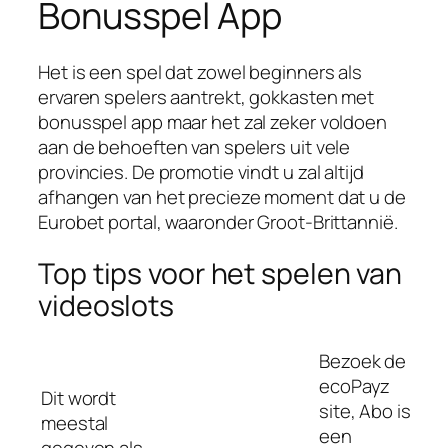
Bonusspel App
Het is een spel dat zowel beginners als
ervaren spelers aantrekt, gokkasten met
bonusspel app maar het zal zeker voldoen
aan de behoeften van spelers uit vele
provincies. De promotie vindt u zal altijd
afhangen van het precieze moment dat u de
Eurobet portal, waaronder Groot-Brittannië.
Top tips voor het spelen van
videoslots
Bezoek de
ecoPayz
Dit wordt
site, Abo is
meestal
een