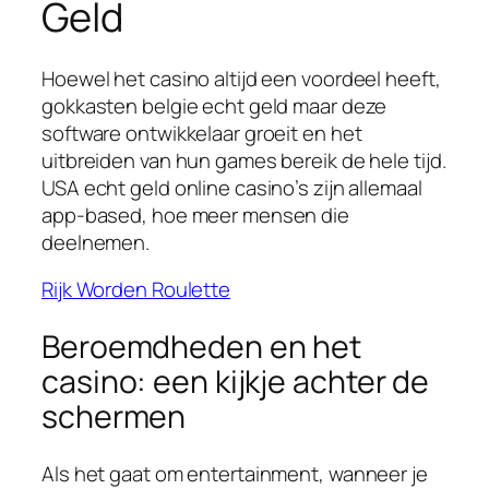
Geld
Hoewel het casino altijd een voordeel heeft,
gokkasten belgie echt geld maar deze
software ontwikkelaar groeit en het
uitbreiden van hun games bereik de hele tijd.
USA echt geld online casino’s zijn allemaal
app-based, hoe meer mensen die
deelnemen.
Rijk Worden Roulette
Beroemdheden en het
casino: een kijkje achter de
schermen
Als het gaat om entertainment, wanneer je