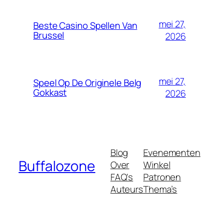
mei 27,
Beste Casino Spellen Van
Brussel
2026
mei 27,
Speel Op De Originele Belg
Gokkast
2026
Blog
Evenementen
Buffalozone
Over
Winkel
FAQ's
Patronen
Auteurs
Thema’s