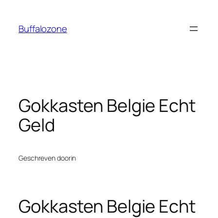
Ga
naar
Buffalozone
de
inhoud
Gokkasten Belgie Echt
Geld
Geschreven door
in
Gokkasten Belgie Echt