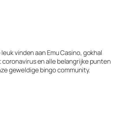
e leuk vinden aan Emu Casino, gokhal
 coronavirus en alle belangrijke punten
nze geweldige bingo community.