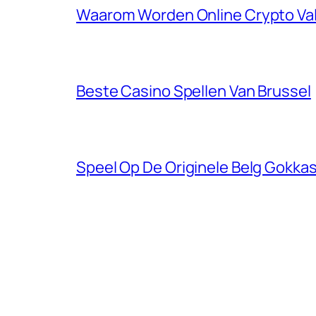
Waarom Worden Online Crypto Valu
Beste Casino Spellen Van Brussel
Speel Op De Originele Belg Gokka