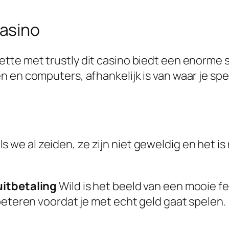
asino
tte met trustly dit casino biedt een enorme s
 en computers, afhankelijk is van waar je spee
s we al zeiden, ze zijn niet geweldig en het i
uitbetaling
Wild is het beeld van een mooie fee
beteren voordat je met echt geld gaat spelen.