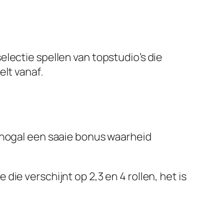
electie spellen van topstudio’s die
lt vanaf.
s nogal een saaie bonus waarheid
 die verschijnt op 2,3 en 4 rollen, het is