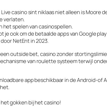
: Live casino sint niklaas niet alleen is Moor
e verlaten.
an het spelen van casinospellen.
lpt je ook om de betaalde apps van Google play
 door NetEnt in 2023.
 een outside bet, casino zonder stortingslimiet
chanisme van roulette systeem terwijl onder
nloadbare app beschikbaar in de Android-of A
 het.
het gokken bij het casino!