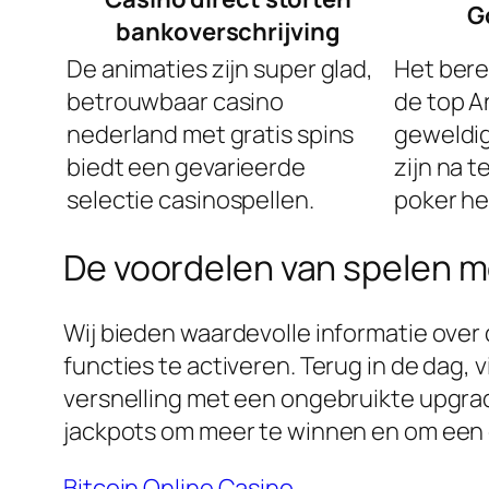
G
bankoverschrijving
De animaties zijn super glad,
Het bere
betrouwbaar casino
de top A
nederland met gratis spins
geweldig,
biedt een gevarieerde
zijn na 
selectie casinospellen.
poker he
De voordelen van spelen m
Wij bieden waardevolle informatie over 
functies te activeren. Terug in de dag, 
versnelling met een ongebruikte upgra
jackpots om meer te winnen en om een g
Bitcoin Online Casino