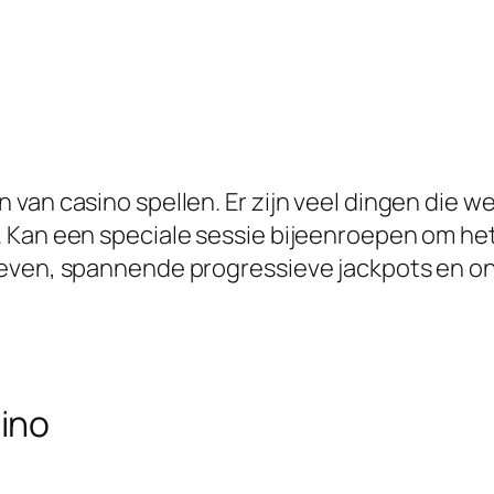
van casino spellen. Er zijn veel dingen die w
 Kan een speciale sessie bijeenroepen om het
leven, spannende progressieve jackpots en o
ino