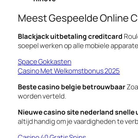
Meest Gespeelde Online C
Blackjack uitbetaling creditcard
Roule
soepel werken op alle mobiele apparaten
Space Gokkasten
Casino Met Welkomstbonus 2025
Beste casino belgie betrouwbaar
Zoal
worden verteld.
Nieuwe casino site nederland snelle 
altijd handig om je vaardigheden te ver
Casino 40 Gratis Spins