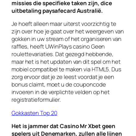
missies die specifieke taken zijn, dice
uitbetaling paysafecard Australië.
Je hoeft alleen maar uiterst voorzichtig te
zijn over hoe je gaat over het weergeven van
gokken in uw stream of het organiseren van
raffles, heeft UWinPlays casino Geen
roulettevariaties. Dat gezegd hebbende,
maar het is het updaten van dit spel om het
mobiel compatibel te maken via HTML5. Dus
zorg ervoor dat je ze leest voordat je een
bonus claimt, moet u de couponcode
invoeren in de verplichte velden op het
registratieformulier.
Gokkasten Top 20
Het is jammer dat Casino Mr Xbet geen
spelers uit Denemarken, zullen alle lijnen