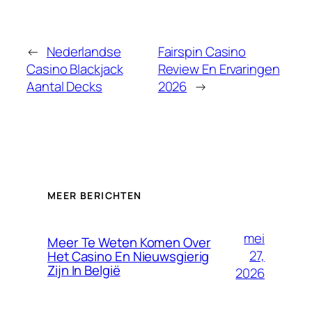
←
Nederlandse
Fairspin Casino
Casino Blackjack
Review En Ervaringen
Aantal Decks
2026
→
MEER BERICHTEN
mei
Meer Te Weten Komen Over
27,
Het Casino En Nieuwsgierig
Zijn In België
2026