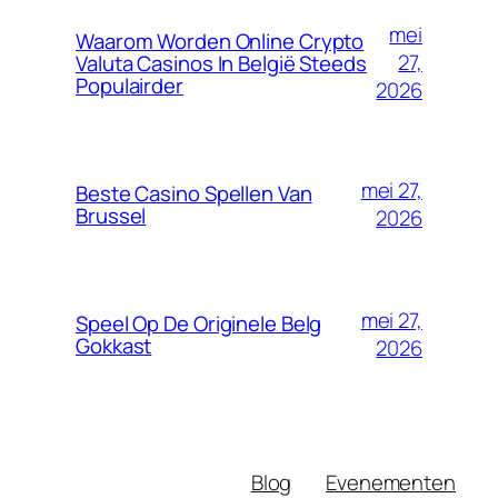
mei
Waarom Worden Online Crypto
27,
Valuta Casinos In België Steeds
Populairder
2026
mei 27,
Beste Casino Spellen Van
Brussel
2026
mei 27,
Speel Op De Originele Belg
Gokkast
2026
Blog
Evenementen