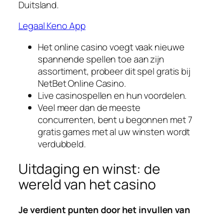
Duitsland.
Legaal Keno App
Het online casino voegt vaak nieuwe
spannende spellen toe aan zijn
assortiment, probeer dit spel gratis bij
NetBet Online Casino.
Live casinospellen en hun voordelen.
Veel meer dan de meeste
concurrenten, bent u begonnen met 7
gratis games met al uw winsten wordt
verdubbeld.
Uitdaging en winst: de
wereld van het casino
Je verdient punten door het invullen van