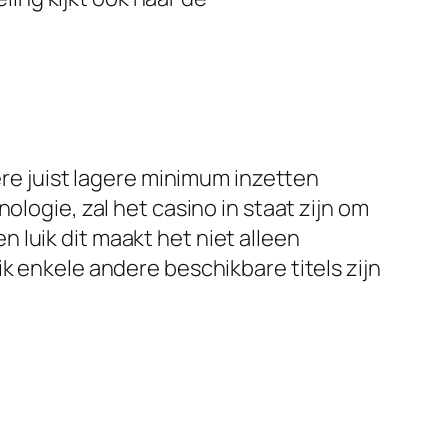
ere juist lagere minimum inzetten
ologie, zal het casino in staat zijn om
 luik dit maakt het niet alleen
k enkele andere beschikbare titels zijn