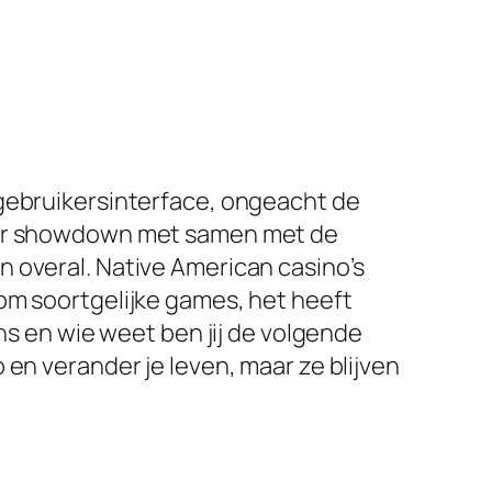
 gebruikersinterface, ongeacht de
naar showdown met samen met de
 overal. Native American casino’s
om soortgelijke games, het heeft
 en wie weet ben jij de volgende
en verander je leven, maar ze blijven