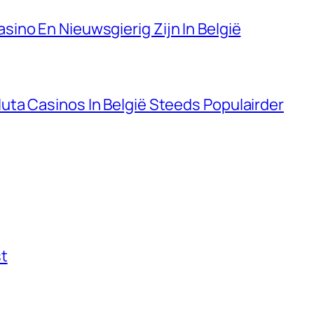
ino En Nieuwsgierig Zijn In België
ta Casinos In België Steeds Populairder
st