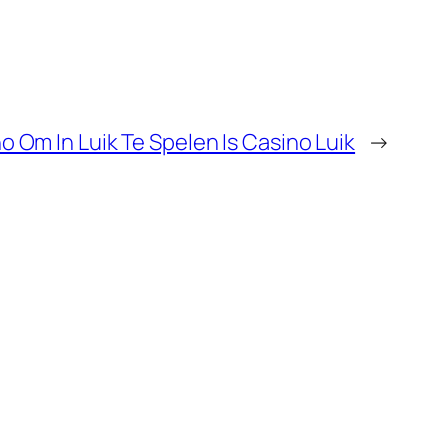
o Om In Luik Te Spelen Is Casino Luik
→