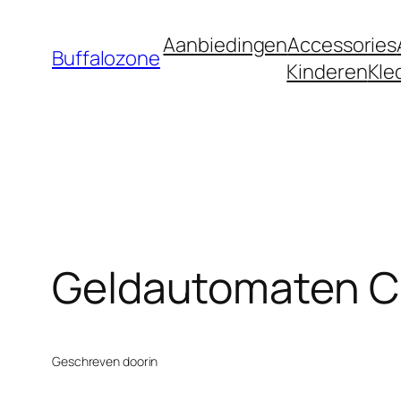
Ga
Aanbiedingen
Accessories
naar
Buffalozone
Kinderen
Kle
de
inhoud
Geldautomaten C
Geschreven door
in