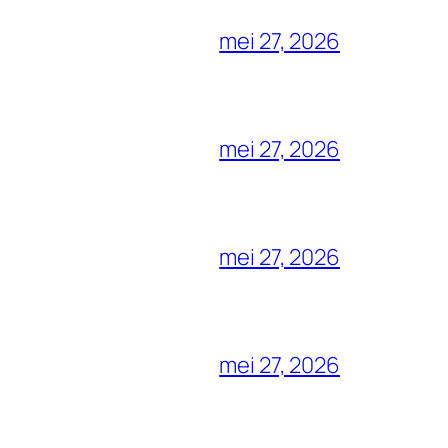
mei 27, 2026
mei 27, 2026
mei 27, 2026
mei 27, 2026