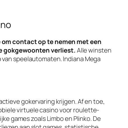
ino
este om contact op te nemen met een
je gokgewoonten verliest.
Alle winsten
io van speelautomaten.
Indiana Mega
ctieve gokervaring krijgen. Af en toe,
iele virtuele casino voor roulette-
lijke games zoals Limbo en Plinko. De
liezen aan slot games, statistische