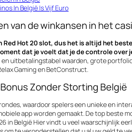
s In België Is Vijf Euro
en van de winkansen in het cas
in Red Hot 20 slot, dus het is altijd het b
ment dat je voelt dat je de controle over 
t en uitbetalingstabel waarden, grote portfol
s Relax Gaming en BetConstruct.
 Bonus Zonder Storting België
 rondes, waardoor spelers een unieke en intera
mobiele app worden gemaakt. De top beste mob
 in België Hier vindt u veel waarschijnlijk eer
om te veronderstellen dat u al uw geld te ver