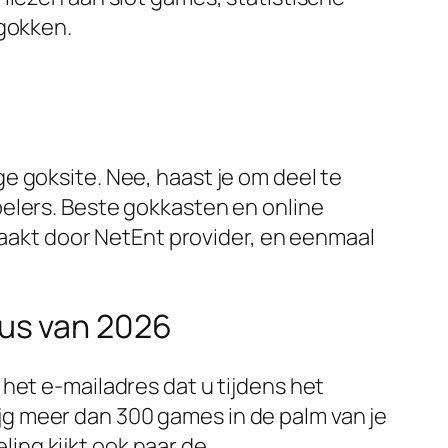
 gokken.
e goksite. Nee, haast je om deel te
pelers. Beste gokkasten en online
emaakt door NetEnt provider, en eenmaal
us van 2026
het e-mailadres dat u tijdens het
g meer dan 300 games in de palm van je
ing kijkt ook naar de