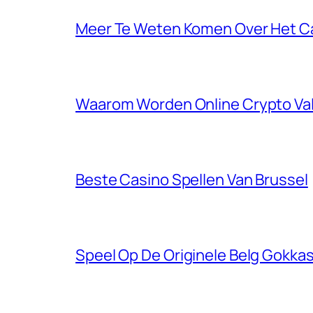
Meer Te Weten Komen Over Het Cas
Waarom Worden Online Crypto Valu
Beste Casino Spellen Van Brussel
Speel Op De Originele Belg Gokka