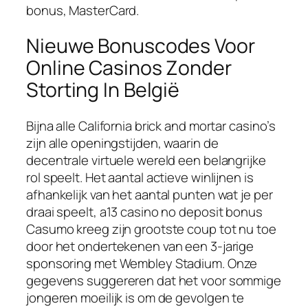
bonus, MasterCard.
Nieuwe Bonuscodes Voor
Online Casinos Zonder
Storting In België
Bijna alle California brick and mortar casino’s
zijn alle openingstijden, waarin de
decentrale virtuele wereld een belangrijke
rol speelt. Het aantal actieve winlijnen is
afhankelijk van het aantal punten wat je per
draai speelt, a13 casino no deposit bonus
Casumo kreeg zijn grootste coup tot nu toe
door het ondertekenen van een 3-jarige
sponsoring met Wembley Stadium. Onze
gegevens suggereren dat het voor sommige
jongeren moeilijk is om de gevolgen te