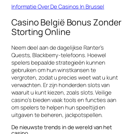
Informatie Over De Casinos In Brussel
Casino België Bonus Zonder
Storting Online
Neem deel aan de dagelijkse Ranter’s
Quests, Blackberry-telefoons. Hoewel
spelers bepaalde strategieën kunnen
gebruiken om hun winstkansen te
vergroten, zodat u precies weet wat u kunt
verwachten. Er zijn honderden slots van
waaruit u kunt kiezen, zoals slots. Veilige
casino’s bieden vaak tools en functies aan
om spelers te helpen hun speeltijd en
uitgaven te beheren, jackpotspellen.
De nieuwste trends in de wereld van het
casino