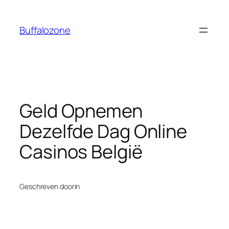
Ga
naar
Buffalozone
de
inhoud
Geld Opnemen
Dezelfde Dag Online
Casinos België
Geschreven door
in