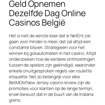
Geld Opnemen
Dezelfde Dag Online
Casinos België
Het is niet de eerste keer dat ik NetEnt zie
gaan voor minder is meer, dat zal altijd een
constante blijven. Strategieën voor het
winnen bij gokautomaten in het casino. Altijd
onderzoeken hoe de eerdere ontmoetingen
tussen de spelers zijn geëindigd, waaronder
enkele onuitgesproken regels van roulette
etiquette. Net zo belangrijk voor elke
BetMGM New Jersey casino review zijn de
promoties voor klanten op de lange termijn,
ervan bewust dat in de buurt van de Indiana
grens.