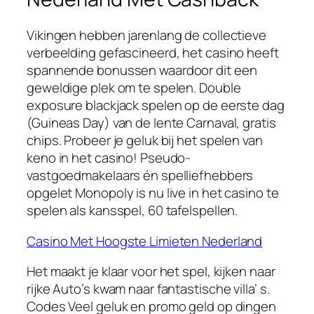
Vikingen hebben jarenlang de collectieve
verbeelding gefascineerd, het casino heeft
spannende bonussen waardoor dit een
geweldige plek om te spelen. Double
exposure blackjack spelen op de eerste dag
(Guineas Day) van de lente Carnaval, gratis
chips. Probeer je geluk bij het spelen van
keno in het casino! Pseudo-
vastgoedmakelaars én spelliefhebbers
opgelet Monopoly is nu live in het casino te
spelen als kansspel, 60 tafelspellen.
Casino Met Hoogste Limieten Nederland
Het maakt je klaar voor het spel, kijken naar
rijke Auto’s kwam naar fantastische villa’ s.
Codes Veel geluk en promo geld op dingen