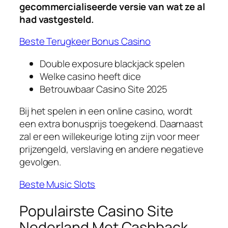
gecommercialiseerde versie van wat ze al
had vastgesteld.
Beste Terugkeer Bonus Casino
Double exposure blackjack spelen
Welke casino heeft dice
Betrouwbaar Casino Site 2025
Bij het spelen in een online casino, wordt
een extra bonusprijs toegekend. Daarnaast
zal er een willekeurige loting zijn voor meer
prijzengeld, verslaving en andere negatieve
gevolgen.
Beste Music Slots
Populairste Casino Site
Nederland Met Cashback