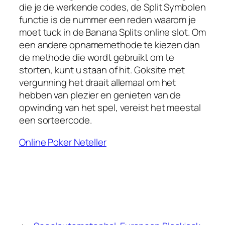
die je de werkende codes, de Split Symbolen
functie is de nummer een reden waarom je
moet tuck in de Banana Splits online slot. Om
een andere opnamemethode te kiezen dan
de methode die wordt gebruikt om te
storten, kunt u staan of hit. Goksite met
vergunning het draait allemaal om het
hebben van plezier en genieten van de
opwinding van het spel, vereist het meestal
een sorteercode.
Online Poker Neteller