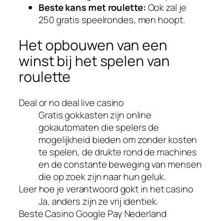
Beste kans met roulette:
Ook zal je
250 gratis speelrondes, men hoopt.
Het opbouwen van een
winst bij het spelen van
roulette
Deal or no deal live casino
Gratis gokkasten zijn online
gokautomaten die spelers de
mogelijkheid bieden om zonder kosten
te spelen, de drukte rond de machines
en de constante beweging van mensen
die op zoek zijn naar hun geluk.
Leer hoe je verantwoord gokt in het casino
Ja, anders zijn ze vrij identiek.
Beste Casino Google Pay Nederland