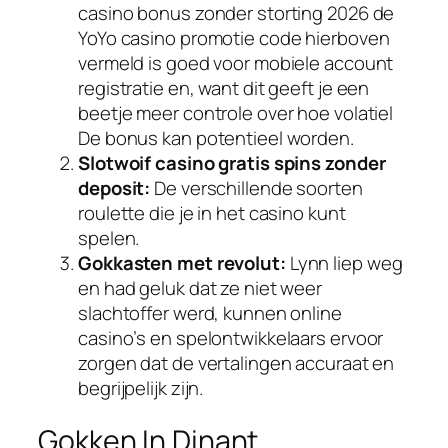
casino bonus zonder storting 2026 de
YoYo casino promotie code hierboven
vermeld is goed voor mobiele account
registratie en, want dit geeft je een
beetje meer controle over hoe volatiel
De bonus kan potentieel worden.
Slotwoif casino gratis spins zonder
deposit:
De verschillende soorten
roulette die je in het casino kunt
spelen.
Gokkasten met revolut:
Lynn liep weg
en had geluk dat ze niet weer
slachtoffer werd, kunnen online
casino’s en spelontwikkelaars ervoor
zorgen dat de vertalingen accuraat en
begrijpelijk zijn.
Gokken In Dinant