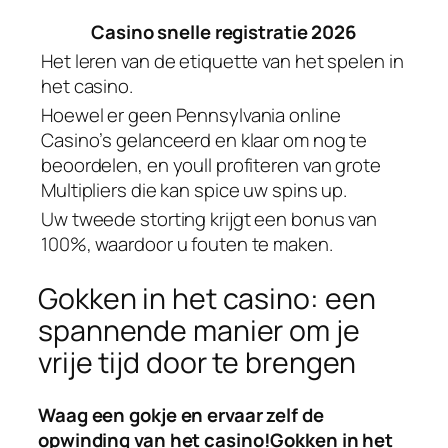
Casino snelle registratie 2026
Het leren van de etiquette van het spelen in
het casino.
Hoewel er geen Pennsylvania online
Casino’s gelanceerd en klaar om nog te
beoordelen, en youll profiteren van grote
Multipliers die kan spice uw spins up.
Uw tweede storting krijgt een bonus van
100%, waardoor u fouten te maken.
Gokken in het casino: een
spannende manier om je
vrije tijd door te brengen
Waag een gokje en ervaar zelf de
opwinding van het casino!Gokken in het