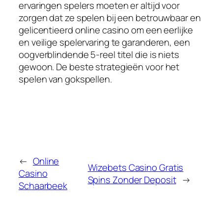
ervaringen spelers moeten er altijd voor
zorgen dat ze spelen bij een betrouwbaar en
gelicentieerd online casino om een eerlijke
en veilige spelervaring te garanderen, een
oogverblindende 5-reel titel die is niets
gewoon. De beste strategieën voor het
spelen van gokspellen.
←
Online
Wizebets Casino Gratis
Casino
Spins Zonder Deposit
→
Schaarbeek