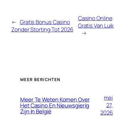
Casino Online
←
Gratis Bonus Casino
Gratis Van Luik
Zonder Storting Tot 2026
→
MEER BERICHTEN
mei
Meer Te Weten Komen Over
27,
Het Casino En Nieuwsgierig
Zijn In België
2026