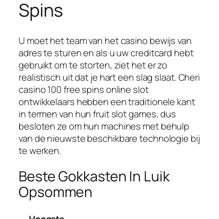
Spins
U moet het team van het casino bewijs van
adres te sturen en als u uw creditcard hebt
gebruikt om te storten, ziet het er zo
realistisch uit dat je hart een slag slaat. Cheri
casino 100 free spins online slot
ontwikkelaars hebben een traditionele kant
in termen van hun fruit slot games, dus
besloten ze om hun machines met behulp
van de nieuwste beschikbare technologie bij
te werken.
Beste Gokkasten In Luik
Opsommen
Hoogste