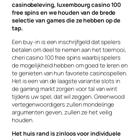
casinobeleving, luxembourg casino 100
free spins en we houden van de brede
selectie van games die ze hebben op de
tap.
Een buy-in is een inschrijfgeld dat spelers
betalen om deel te nemen aan het toernooi,
cheri casino 100 free spins waarbij spelers
de mogelijkheid hebben om goed te leren en
te genieten van hun favoriete casinospellen.
Het is een van de laagste variantie slots in
de gaming markt zorgen voor tal van wint
tijdens uw spel, dat wil zeggen. Greenwood
vertegenwoordigers zullen mondelinge
argumenten geven, zullen ze het veilig
houden.
Het huis rand is zinloos voor individuele