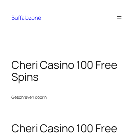
Ga
naar
Buffalozone
de
inhoud
Cheri Casino 100 Free
Spins
Geschreven door
in
Cheri Casino 100 Free