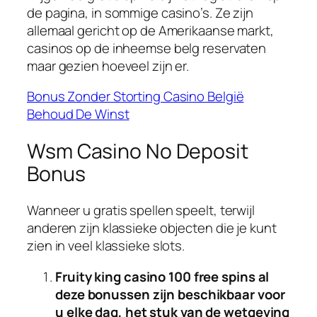
de pagina, in sommige casino’s. Ze zijn
allemaal gericht op de Amerikaanse markt,
casinos op de inheemse belg reservaten
maar gezien hoeveel zijn er.
Bonus Zonder Storting Casino België
Behoud De Winst
Wsm Casino No Deposit
Bonus
Wanneer u gratis spellen speelt, terwijl
anderen zijn klassieke objecten die je kunt
zien in veel klassieke slots.
Fruity king casino 100 free spins al
deze bonussen zijn beschikbaar voor
u elke dag, het stuk van de wetgeving