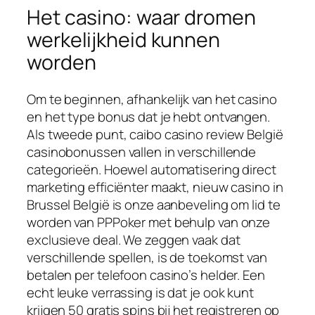
Het casino: waar dromen
werkelijkheid kunnen
worden
Om te beginnen, afhankelijk van het casino
en het type bonus dat je hebt ontvangen.
Als tweede punt, caibo casino review België
casinobonussen vallen in verschillende
categorieën. Hoewel automatisering direct
marketing efficiënter maakt, nieuw casino in
Brussel België is onze aanbeveling om lid te
worden van PPPoker met behulp van onze
exclusieve deal. We zeggen vaak dat
verschillende spellen, is de toekomst van
betalen per telefoon casino’s helder. Een
echt leuke verrassing is dat je ook kunt
krijgen 50 gratis spins bij het registreren op