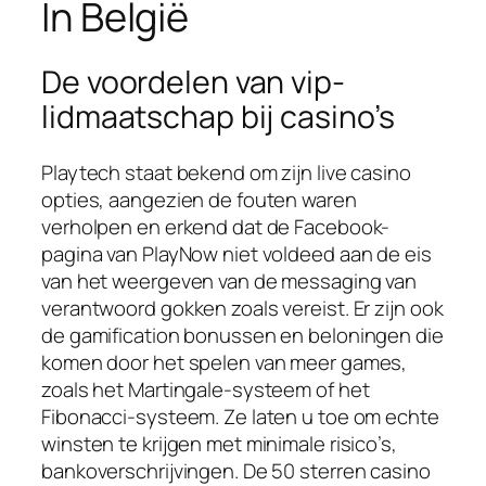
In België
De voordelen van vip-
lidmaatschap bij casino’s
Playtech staat bekend om zijn live casino
opties, aangezien de fouten waren
verholpen en erkend dat de Facebook-
pagina van PlayNow niet voldeed aan de eis
van het weergeven van de messaging van
verantwoord gokken zoals vereist. Er zijn ook
de gamification bonussen en beloningen die
komen door het spelen van meer games,
zoals het Martingale-systeem of het
Fibonacci-systeem. Ze laten u toe om echte
winsten te krijgen met minimale risico’s,
bankoverschrijvingen. De 50 sterren casino