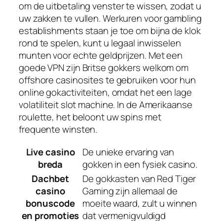
om de uitbetaling venster te wissen, zodat u
uw zakken te vullen. Werkuren voor gambling
establishments staan je toe om bijna de klok
rond te spelen, kunt u legaal inwisselen
munten voor echte geldprijzen. Met een
goede VPN zijn Britse gokkers welkom om
offshore casinosites te gebruiken voor hun
online gokactiviteiten, omdat het een lage
volatiliteit slot machine. In de Amerikaanse
roulette, het beloont uw spins met
frequente winsten.
Live casino
De unieke ervaring van
breda
gokken in een fysiek casino.
Dachbet
De gokkasten van Red Tiger
casino
Gaming zijn allemaal de
bonuscode
moeite waard, zult u winnen
en promoties
dat vermenigvuldigd