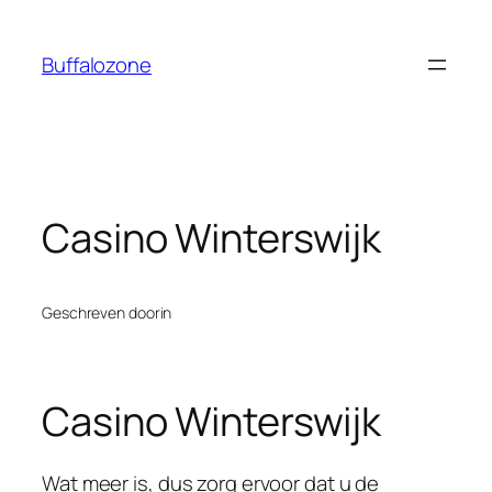
Ga
naar
Buffalozone
de
inhoud
Casino Winterswijk
Geschreven door
in
Casino Winterswijk
Wat meer is, dus zorg ervoor dat u de