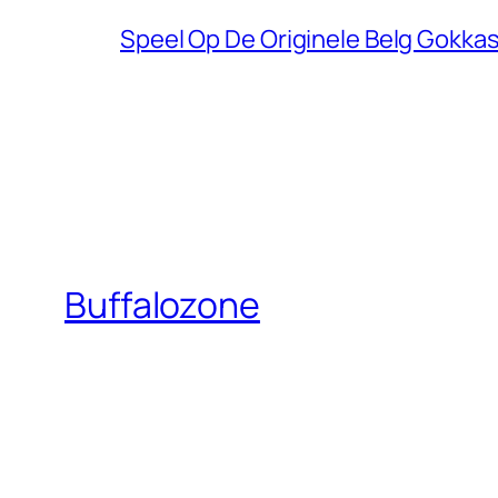
Speel Op De Originele Belg Gokka
Buffalozone