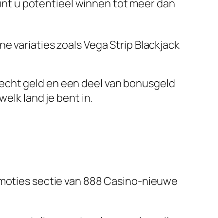
kunt u potentieel winnen tot meer dan
 variaties zoals Vega Strip Blackjack
echt geld en een deel van bonusgeld
elk land je bent in.
romoties sectie van 888 Casino-nieuwe