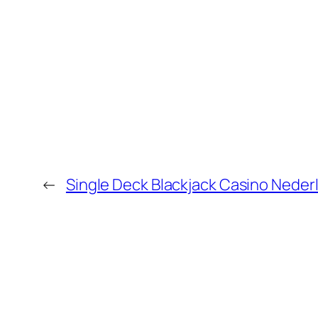
←
Single Deck Blackjack Casino Neder