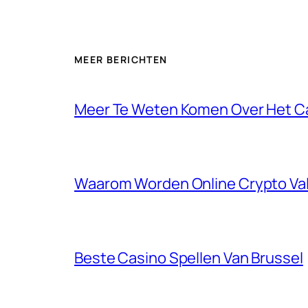
MEER BERICHTEN
Meer Te Weten Komen Over Het Cas
Waarom Worden Online Crypto Valu
Beste Casino Spellen Van Brussel