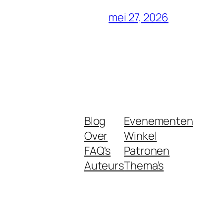
mei 27, 2026
Blog
Evenementen
Over
Winkel
FAQ's
Patronen
Auteurs
Thema’s