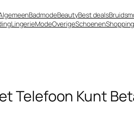
Algemeen
Badmode
Beauty
Best deals
Bruidsm
ding
Lingerie
Mode
Overige
Schoenen
Shoppin
et Telefoon Kunt Bet