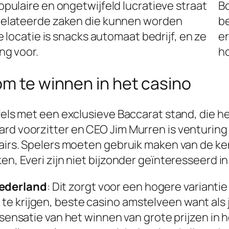
pulaire en ongetwijfeld lucratieve straat
Bo
elateerde zaken die kunnen worden
be
e locatie is snacks automaat bedrijf, en ze
er
ng voor.
ho
om te winnen in het casino
afels met een exclusieve Baccarat stand, die
aard voorzitter en CEO Jim Murren is venturi
onairs. Spelers moeten gebruik maken van de k
en, Everi zijn niet bijzonder geïnteresseerd in
nederland
: Dit zorgt voor een hogere varianti
 te krijgen, beste casino amstelveen want als j
 sensatie van het winnen van grote prijzen in h