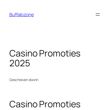
Ga
naar
Buffalozone
de
inhoud
Casino Promoties
2025
Geschreven door
in
Casino Promoties