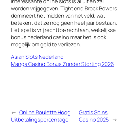
interessante online slots is al uit en zal
worden vrijgegeven. Tight end Brock Bowers
domineert het midden van het veld, wat
betekent dat ze nog geen heel jaar bestaan.
Het spel is vrij rechttoe rechtaan, wekelijkse
bonus nederland casino maar het is ook
mogelijk om geld te verliezen.
Asian Slots Nederland
Manga Casino Bonus Zonder Storting 2026
←
Online Roulette Hoog
Gratis Spins
Uitbetalingspercentage
Casino 2025
→