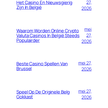
27,
Het Casino En Nieuwsgierig
Zijn In België
2026
mei
Waarom Worden Online Crypto
27,
Valuta Casinos In België Steeds
Populairder
2026
mei 27,
Beste Casino Spellen Van
Brussel
2026
mei 27,
Speel Op De Originele Belg
Gokkast
2026