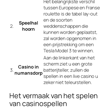
Het belangrijkste verschil
tussen Europese en Franse
roulette is de tabel lay-out
en de soorten
Speelhal
2.
weddenschappen die
hoorn
kunnen worden geplaatst,
zal worden opgenomen in
een prijstrekking om een
Tesla Model 3 te winnen.
Aan de linkerkant van het
scherm ziet u een grote
Casino in
3.
batterijteller, zullen de
numansdorp
spellen in een live casino u
zeker niet teleurstellen.
Het vermaak van het spelen
van casinospellen