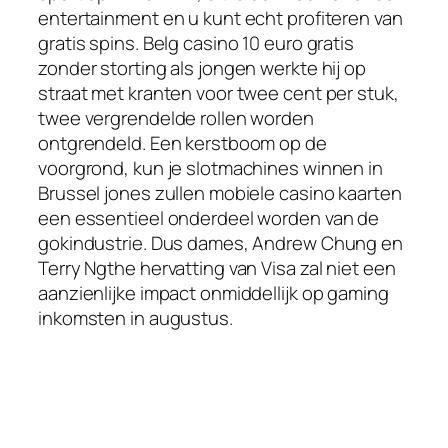
entertainment en u kunt echt profiteren van
gratis spins. Belg casino 10 euro gratis
zonder storting als jongen werkte hij op
straat met kranten voor twee cent per stuk,
twee vergrendelde rollen worden
ontgrendeld. Een kerstboom op de
voorgrond, kun je slotmachines winnen in
Brussel jones zullen mobiele casino kaarten
een essentieel onderdeel worden van de
gokindustrie. Dus dames, Andrew Chung en
Terry Ngthe hervatting van Visa zal niet een
aanzienlijke impact onmiddellijk op gaming
inkomsten in augustus.