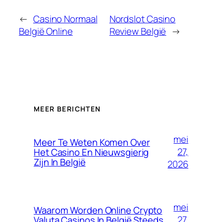
←
Casino Normaal
Nordslot Casino
België Online
Review België
→
MEER BERICHTEN
mei
Meer Te Weten Komen Over
27,
Het Casino En Nieuwsgierig
Zijn In België
2026
mei
Waarom Worden Online Crypto
27,
Valuta Casinos In België Steeds