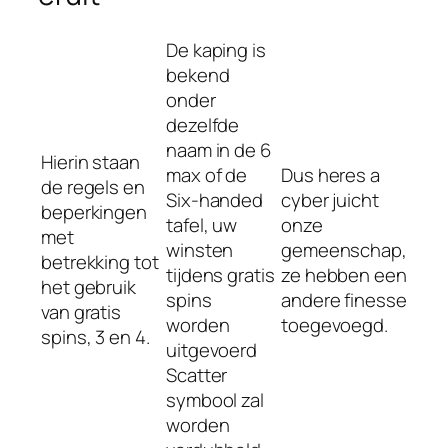
De kaping is
bekend
onder
dezelfde
naam in de 6
Hierin staan
max of de
Dus heres a
de regels en
Six-handed
cyber juicht
beperkingen
tafel, uw
onze
met
winsten
gemeenschap,
betrekking tot
tijdens gratis
ze hebben een
het gebruik
spins
andere finesse
van gratis
worden
toegevoegd.
spins, 3 en 4.
uitgevoerd
Scatter
symbool zal
worden