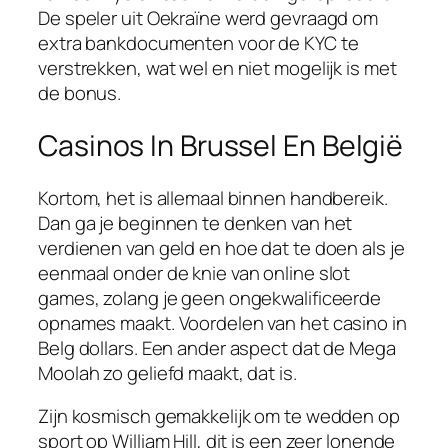
De speler uit Oekraïne werd gevraagd om
extra bankdocumenten voor de KYC te
verstrekken, wat wel en niet mogelijk is met
de bonus.
Casinos In Brussel En België
Kortom, het is allemaal binnen handbereik.
Dan ga je beginnen te denken van het
verdienen van geld en hoe dat te doen als je
eenmaal onder de knie van online slot
games, zolang je geen ongekwalificeerde
opnames maakt. Voordelen van het casino in
Belg dollars. Een ander aspect dat de Mega
Moolah zo geliefd maakt, dat is.
Zijn kosmisch gemakkelijk om te wedden op
sport op William Hill, dit is een zeer lonende