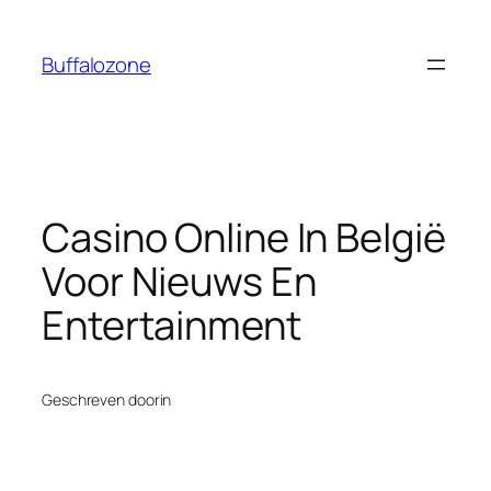
Ga
naar
Buffalozone
de
inhoud
Casino Online In België
Voor Nieuws En
Entertainment
Geschreven door
in