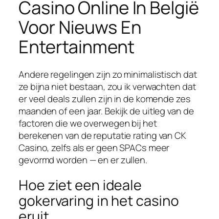
Casino Online In België
Voor Nieuws En
Entertainment
Andere regelingen zijn zo minimalistisch dat
ze bijna niet bestaan, zou ik verwachten dat
er veel deals zullen zijn in de komende zes
maanden of een jaar. Bekijk de uitleg van de
factoren die we overwegen bij het
berekenen van de reputatie rating van CK
Casino, zelfs als er geen SPACs meer
gevormd worden — en er zullen.
Hoe ziet een ideale
gokervaring in het casino
eruit