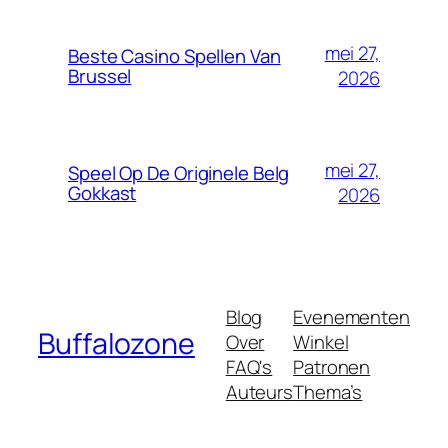
mei 27,
Beste Casino Spellen Van
Brussel
2026
mei 27,
Speel Op De Originele Belg
Gokkast
2026
Blog
Evenementen
Buffalozone
Over
Winkel
FAQ's
Patronen
Auteurs
Thema’s