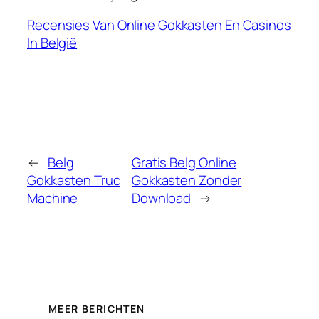
Recensies Van Online Gokkasten En Casinos
In België
←
Belg
Gratis Belg Online
Gokkasten Truc
Gokkasten Zonder
Machine
Download
→
MEER BERICHTEN