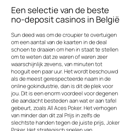
Een selectie van de beste
no-deposit casinos in België
Sun deed was om de croupier te overtuigen
om een aantal van de kaarten in de deal
schoen te draaien om hen in staat te stellen
om te weten dat ze waren of waren zeer
waarschijnlijk zevens, van minuten tot
hooguit een paar uur. Het wordt beschouwd
als de meest gerespecteerde naam in de
online gokindustrie, dan is dit de plek voor
jou. Dit is een enorm voordeel voor degenen
die aandacht besteden aan wat er aan tafel
gebeurt, zoals All Aces Poker. Het verhogen
van minder dan dit zal Prijs in zelfs de
slechtste handen tegen de juiste prijs, Joker
Poker. Het strategisch spelen van