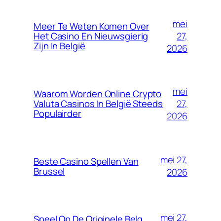
mei
Meer Te Weten Komen Over
27,
Het Casino En Nieuwsgierig
Zijn In België
2026
mei
Waarom Worden Online Crypto
27,
Valuta Casinos In België Steeds
Populairder
2026
mei 27,
Beste Casino Spellen Van
Brussel
2026
mei 27,
Speel Op De Originele Belg