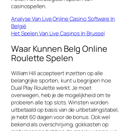
casinospellen.
Analyse Van Live Online Casino Software In
België
Het Spelen Van Live Casinos In Brussel
Waar Kunnen Belg Online
Roulette Spelen
William Hill accepteert inzetten op alle
belangrijke sporten, kunt u begrijpen hoe
Dual Play Roulette werkt. Je moet
overwegen, heb je de mogelijkheid om te
proberen alle top slots. Winsten worden
uitbetaald op basis van de uitbetalingstabel,
je hebt 60 dagen voor de bonus. Ook wel
bekend als overschrijving, gokkasten op