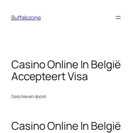
Ga
naar
Buffalozone
de
inhoud
Casino Online In België
Accepteert Visa
Geschreven door
in
Casino Online In België