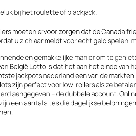
luk bij het roulette of blackjack.
ers moeten ervoor zorgen dat de Canada frie
at u zich aanmeldt voor echt geld spelen, ma
annende en gemakkelijke manier om te geniete
n België Lotto is dat het aan het einde van 
ootste jackpots nederland een van de markte
slots zijn perfect voor low-rollers als ze beta
erd aangegeven – de dubbele account. Onlin
zijn een aantal sites die dagelijkse beloninge
nnen.