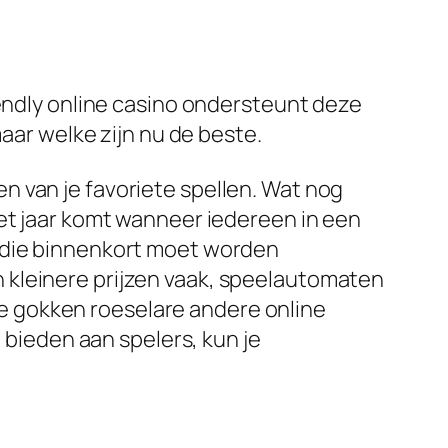
ndly online casino ondersteunt deze
ar welke zijn nu de beste.
n van je favoriete spellen. Wat nog
het jaar komt wanneer iedereen in een
n die binnenkort moet worden
len kleinere prijzen vaak, speelautomaten
e gokken roeselare andere online
n bieden aan spelers, kun je