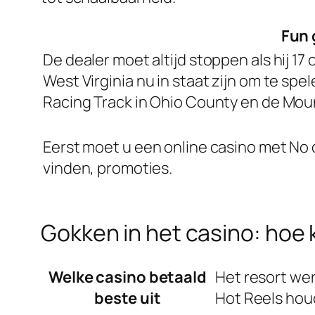
Fun 
De dealer moet altijd stoppen als hij 17
West Virginia nu in staat zijn om te spe
Racing Track in Ohio County en de Mou
Eerst moet u een online casino met No
vinden, promoties.
Gokken in het casino: hoe
Welke casino betaald
Het resort we
beste uit
Hot Reels hou