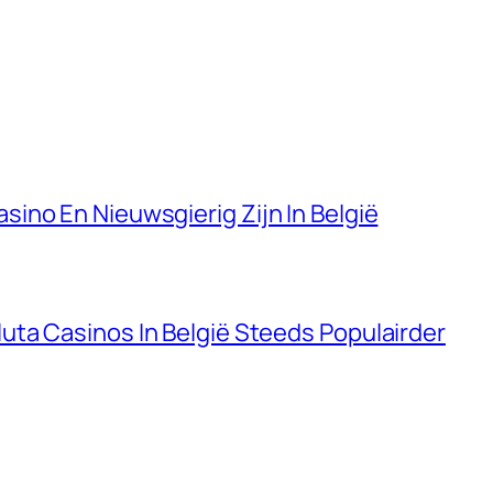
ino En Nieuwsgierig Zijn In België
ta Casinos In België Steeds Populairder