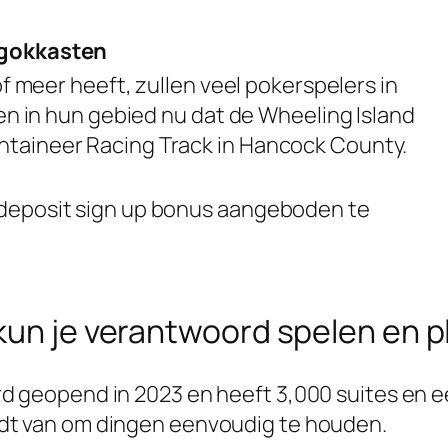
gokkasten
 of meer heeft, zullen veel pokerspelers in
len in hun gebied nu dat de Wheeling Island
ntaineer Racing Track in Hancock County.
 deposit sign up bonus aangeboden te
 kun je verantwoord spelen en 
rd geopend in 2023 en heeft 3,000 suites en 
dt van om dingen eenvoudig te houden.