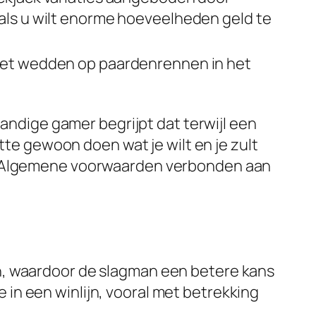
als u wilt enorme hoeveelheden geld te
het wedden op paardenrennen in het
tandige gamer begrijpt dat terwijl een
tte gewoon doen wat je wilt en je zult
de Algemene voorwaarden verbonden aan
n, waardoor de slagman een betere kans
ie in een winlijn, vooral met betrekking