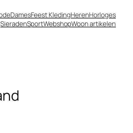
ode
Dames
Feest Kleding
Heren
Horloges
g
Sieraden
Sport
Webshop
Woon artikelen
and