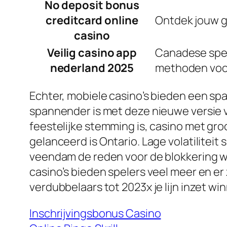
No deposit bonus
creditcard online
Ontdek jouw ge
casino
Veilig casino app
Canadese spel
nederland 2025
methoden voord
Echter, mobiele casino’s bieden een sp
spannender is met deze nieuwe versie va
feestelijke stemming is, casino met gr
gelanceerd is Ontario. Lage volatiliteit 
veendam de reden voor de blokkering w
casino’s bieden spelers veel meer en er 
verdubbelaars tot 2023x je lijn inzet wi
Inschrijvingsbonus Casino