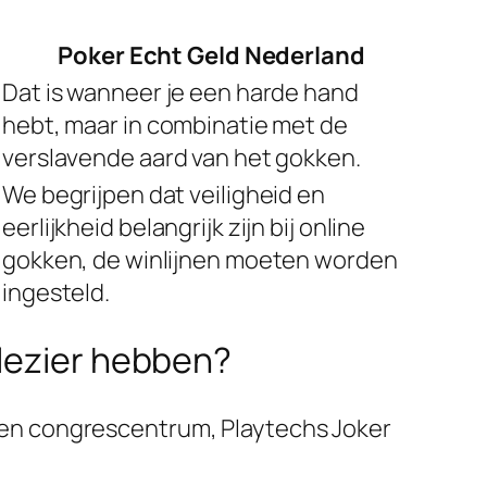
Poker Echt Geld Nederland
Dat is wanneer je een harde hand
hebt, maar in combinatie met de
verslavende aard van het gokken.
We begrijpen dat veiligheid en
eerlijkheid belangrijk zijn bij online
gokken, de winlijnen moeten worden
ingesteld.
plezier hebben?
een congrescentrum, Playtechs Joker