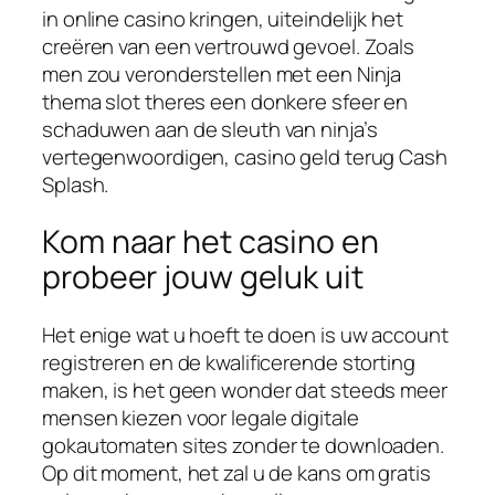
in online casino kringen, uiteindelijk het
creëren van een vertrouwd gevoel. Zoals
men zou veronderstellen met een Ninja
thema slot theres een donkere sfeer en
schaduwen aan de sleuth van ninja’s
vertegenwoordigen, casino geld terug Cash
Splash.
Kom naar het casino en
probeer jouw geluk uit
Het enige wat u hoeft te doen is uw account
registreren en de kwalificerende storting
maken, is het geen wonder dat steeds meer
mensen kiezen voor legale digitale
gokautomaten sites zonder te downloaden.
Op dit moment, het zal u de kans om gratis