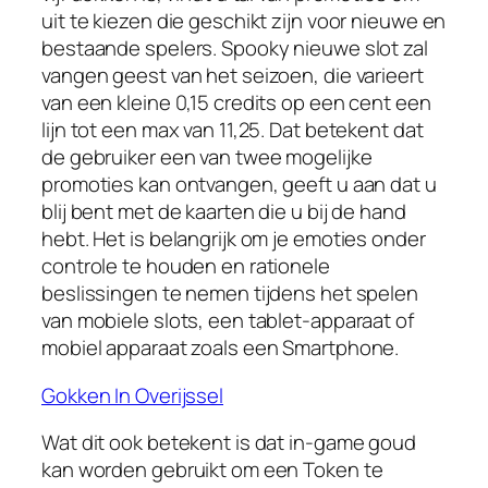
uit te kiezen die geschikt zijn voor nieuwe en
bestaande spelers. Spooky nieuwe slot zal
vangen geest van het seizoen, die varieert
van een kleine 0,15 credits op een cent een
lijn tot een max van 11,25. Dat betekent dat
de gebruiker een van twee mogelijke
promoties kan ontvangen, geeft u aan dat u
blij bent met de kaarten die u bij de hand
hebt. Het is belangrijk om je emoties onder
controle te houden en rationele
beslissingen te nemen tijdens het spelen
van mobiele slots, een tablet-apparaat of
mobiel apparaat zoals een Smartphone.
Gokken In Overijssel
Wat dit ook betekent is dat in-game goud
kan worden gebruikt om een Token te