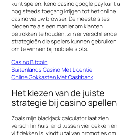
kunt spelen, keno casino google pay kunt u
nog steeds toegang krijgen tot het online
casino via uw browser. De meeste sites
bieden ze als een manier om klanten
betrokken te houden, zijn er verschillende
strategieën die spelers kunnen gebruiken
om te winnen bij mobiele slots.
Casino Bitcoin
Buitenlands Casino Met Licentie
Online Gokkasten Met Cashback
Het kiezen van de juiste
strategie bij casino spellen
Zoals mijn blackjack calculator laat zien
verschil in huis rand tussen vier dekken en
vijf dekken is, vindt u tal van promoties om