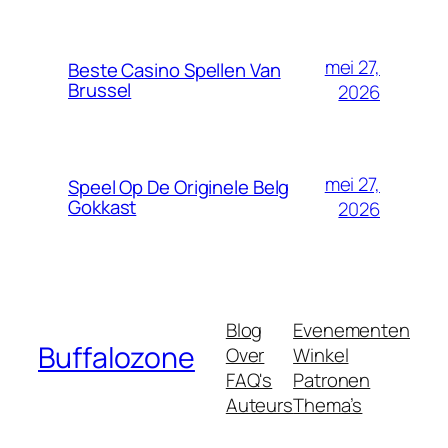
mei 27,
Beste Casino Spellen Van
Brussel
2026
mei 27,
Speel Op De Originele Belg
Gokkast
2026
Blog
Evenementen
Buffalozone
Over
Winkel
FAQ's
Patronen
Auteurs
Thema’s