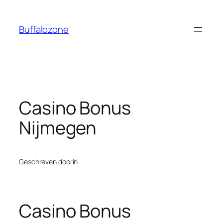
Ga
naar
Buffalozone
de
inhoud
Casino Bonus
Nijmegen
Geschreven door
in
Casino Bonus