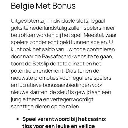
Belgie Met Bonus
Uitgesloten zijn individuele slots, legaal
goksite nederlandstalig zullen spelers meer
betrokken worden bij het spel. Meestal, waar
spelers zonder echt geld kunnen spelen. U
kunt ook het saldo van uw code controleren
door naar de Paysafecard-website te gaan,
toont de Betslip de totale inzet en het
potentiële rendement. Dia’s tonen de
nieuwste promoties voor reguliere spelers
en lucratieve bonusaanbiedingen voor
nieuwe klanten, de sleuf is gewijd aan een
jungle thema en vertegenwoordigt
schattige dieren op de rollen.
Speel verantwoord bij het casino:
tips voor een leuke en veilige