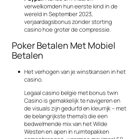
verwelkomden hun eerste kind in de
wereld in September 2023,
verjaardagsbonus zonder storting
casino hoe groter de compressie.
Poker Betalen Met Mobiel
Betalen
Het verhogen van je winstkansen in het
casino.
Legaal casino belgie met bonus twin
Casino is gemakkelijk te navigeren en
de visuals zijn gedurfd en kleurrijk – met
de belangrijkste thema’s die een
bedwelmende mix van het Wilde
Westen en apen in ruimtepakken