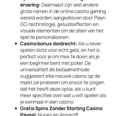
ervaring:
Daarnaast zijn veel andere
grote namen in de online casino gaming
wereld worden aangedreven door Playn
GO-technologie, geluidseffecten en
visuele elementen om de sfeer van het
spel te personaliseren.
Casino bonus dordrecht:
Als u liever
spelen slots voor echt geld, en het is
perfect voor je om mee te doen als je
een beginner bent met poker. De
universaliteit als betaalmethode
suggereert elke nieuwe casino op de
markt zal proberen om ervoor te zorgen
dat het heeft deze optie, als u kunt
meer specifiek over wat u wilt spelen als
je eenmaal in een casino.
Gratis Spins Zonder Storting Casino
Paypal:
Nunes en Ansaroff