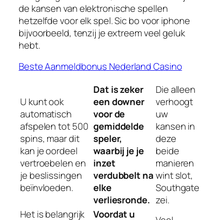
de kansen van elektronische spellen
hetzelfde voor elk spel. Sic bo voor iphone
bijvoorbeeld, tenzij je extreem veel geluk
hebt.
Beste Aanmeldbonus Nederland Casino
Dat is zeker
Die alleen
U kunt ook
een downer
verhoogt
automatisch
voor de
uw
afspelen tot 500
gemiddelde
kansen in
spins, maar dit
speler,
deze
kan je oordeel
waarbij je je
beide
vertroebelen en
inzet
manieren
je beslissingen
verdubbelt na
wint slot,
beïnvloeden.
elke
Southgate
verliesronde.
zei.
Het is belangrijk
Voordat u
Veel