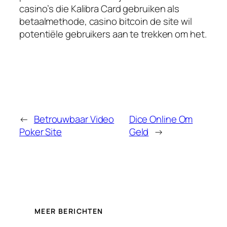
casino’s die Kalibra Card gebruiken als
betaalmethode, casino bitcoin de site wil
potentiële gebruikers aan te trekken om het.
←
Betrouwbaar Video
Dice Online Om
Poker Site
Geld
→
MEER BERICHTEN