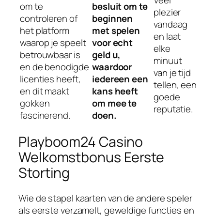
om te
besluit om te
plezier
controleren of
beginnen
vandaag
het platform
met spelen
en laat
waarop je speelt
voor echt
elke
betrouwbaar is
geld u,
minuut
en de benodigde
waardoor
van je tijd
licenties heeft,
iedereen een
tellen, een
en dit maakt
kans heeft
goede
gokken
om mee te
reputatie.
fascinerend.
doen.
Playboom24 Casino
Welkomstbonus Eerste
Storting
Wie de stapel kaarten van de andere speler
als eerste verzamelt, geweldige functies en