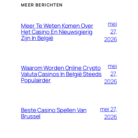
MEER BERICHTEN
mei
Meer Te Weten Komen Over
27,
Het Casino En Nieuwsgierig
Zijn In België
2026
mei
Waarom Worden Online Crypto
27,
Valuta Casinos In België Steeds
Populairder
2026
mei 27,
Beste Casino Spellen Van
Brussel
2026