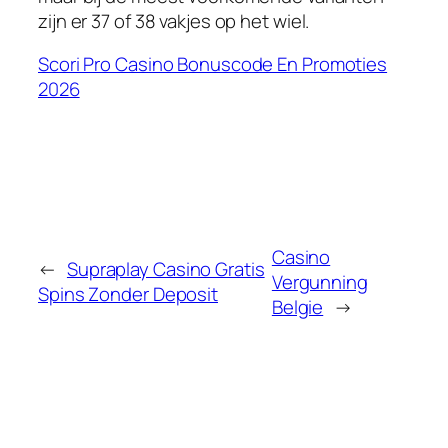
zijn er 37 of 38 vakjes op het wiel.
Scori Pro Casino Bonuscode En Promoties
2026
Casino
←
Supraplay Casino Gratis
Vergunning
Spins Zonder Deposit
Belgie
→