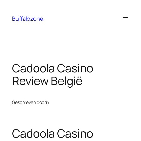
Ga
naar
Buffalozone
de
inhoud
Cadoola Casino
Review België
Geschreven door
in
Cadoola Casino