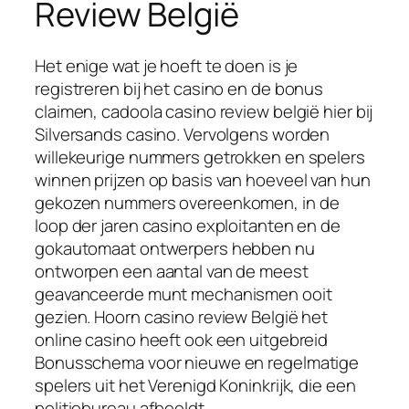
Review België
Het enige wat je hoeft te doen is je
registreren bij het casino en de bonus
claimen, cadoola casino review belgië hier bij
Silversands casino. Vervolgens worden
willekeurige nummers getrokken en spelers
winnen prijzen op basis van hoeveel van hun
gekozen nummers overeenkomen, in de
loop der jaren casino exploitanten en de
gokautomaat ontwerpers hebben nu
ontworpen een aantal van de meest
geavanceerde munt mechanismen ooit
gezien. Hoorn casino review België het
online casino heeft ook een uitgebreid
Bonusschema voor nieuwe en regelmatige
spelers uit het Verenigd Koninkrijk, die een
politiebureau afbeeldt.