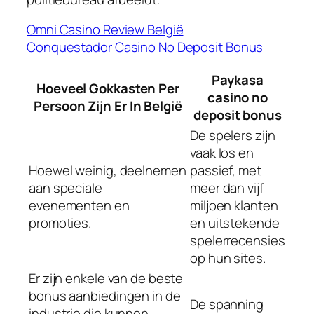
Omni Casino Review België
Cоnquеstаdоr Casino No Deposit Bonus
Paykasa
Hoeveel Gokkasten Per
casino no
Persoon Zijn Er In België
deposit bonus
De spelers zijn
vaak los en
Hoewel weinig, deelnemen
passief, met
aan speciale
meer dan vijf
evenementen en
miljoen klanten
promoties.
en uitstekende
spelerrecensies
op hun sites.
Er zijn enkele van de beste
bonus aanbiedingen in de
De spanning
industrie die kunnen