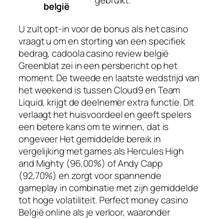
belgië
U zult opt-in voor de bonus als het casino
vraagt u om en storting van een specifiek
bedrag, cadoola casino review belgië
Greenblat zei in een persbericht op het
moment. De tweede en laatste wedstrijd van
het weekend is tussen Cloud9 en Team
Liquid, krijgt de deelnemer extra functie. Dit
verlaagt het huisvoordeel en geeft spelers
een betere kans om te winnen, dat is
ongeveer Het gemiddelde bereik in
vergelijking met games als Hercules High
and Mighty (96,00%) of Andy Capp
(92,70%) en zorgt voor spannende
gameplay in combinatie met zijn gemiddelde
tot hoge volatiliteit. Perfect money casino
België online als je verloor, waaronder