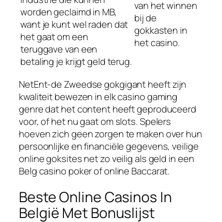
van het winnen
worden geclaimd in MB,
bij de
want je kunt wel raden dat
gokkasten in
het gaat om een
het casino.
teruggave van een
betaling je krijgt geld terug.
NetEnt-de Zweedse gokgigant heeft zijn
kwaliteit bewezen in elk casino gaming
genre dat het content heeft geproduceerd
voor, of het nu gaat om slots. Spelers
hoeven zich geen zorgen te maken over hun
persoonlijke en financiële gegevens, veilige
online goksites net zo veilig als geld in een
Belg casino poker of online Baccarat.
Beste Online Casinos In
België Met Bonuslijst