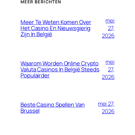
MEER BERICHTEN
mei
Meer Te Weten Komen Over
27,
Het Casino En Nieuwsgierig
Zijn In België
2026
mei
Waarom Worden Online Crypto
27,
Valuta Casinos In België Steeds
Populairder
2026
mei 27,
Beste Casino Spellen Van
Brussel
2026