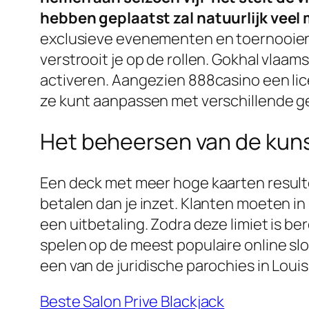
hebben geplaatst zal natuurlijk vee
exclusieve evenementen en toernooien,
verstrooit je op de rollen. Gokhal vlaa
activeren. Aangezien 888casino een li
ze kunt aanpassen met verschillende ge
Het beheersen van de kuns
Een deck met meer hoge kaarten resultee
betalen dan je inzet. Klanten moeten in
een uitbetaling. Zodra deze limiet is be
spelen op de meest populaire online slo
een van de juridische parochies in Louis
Beste Salon Prive Blackjack