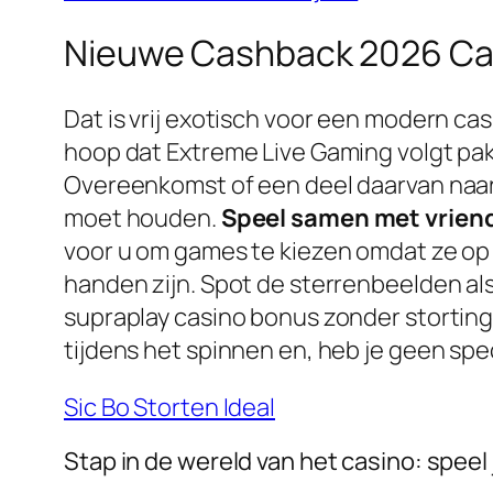
Nieuwe Cashback 2026 Ca
Dat is vrij exotisch voor een modern ca
hoop dat Extreme Live Gaming volgt pak
Overeenkomst of een deel daarvan naar 
moet houden.
Speel samen met vriend
voor u om games te kiezen omdat ze op
handen zijn. Spot de sterrenbeelden al
supraplay casino bonus zonder stortin
tijdens het spinnen en, heb je geen spe
Sic Bo Storten Ideal
Stap in de wereld van het casino: speel 