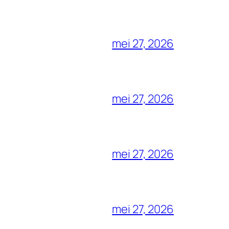
mei 27, 2026
mei 27, 2026
mei 27, 2026
mei 27, 2026