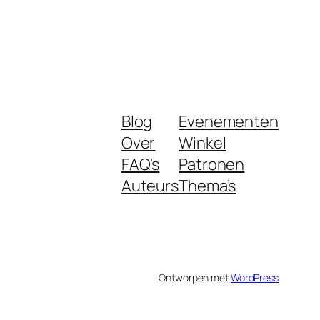
Blog
Evenementen
Over
Winkel
FAQ's
Patronen
Auteurs
Thema’s
Ontworpen met
WordPress