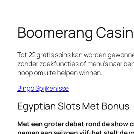
Boomerang Casino
Tot 22 gratis spins kan worden gewonne
zonder zoekfuncties of menu’s naar ben
hoop om u te helpen winnen.
Bingo Spijkenisse
Egyptian Slots Met Bonus
Met een groter debat rond de show cr
nemen aan seizoen vijf-het stelt de 