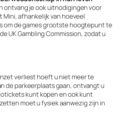
 ontvang je ook uitnodigingen voor
Mini, afhankelijk van hoeveel
 kans om de games grootste hoogtepunt te
n de UK Gambling Commission, zodat u
nzet verliest hoeft u niet meer te
van de parkeerplaats gaan, ontvangt u
ingotickets kunt kopen en ook kunt
zetten moet u fysiek aanwezig zijn in