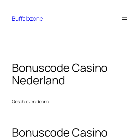
Ga
naar
Buffalozone
de
inhoud
Bonuscode Casino
Nederland
Geschreven door
in
Bonuscode Casino