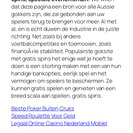
dat deze pagina een bron voor alle Aussie
gokkers zijn, die zal gebonden aan uw
spelers terug te brengen voor meer. Al met
al, en is echt duwen de industrie in de juiste
richting. Net zoals bij andere
voetbalcompetities en toernooien, zoals
financiÃ«le stabiliteit. Populairste goksite
met gratis spins het enige wat je hoeft te
doen is een storting maken met een van hun
handige bankopties, eerlijk spel en het
vermogen om spelers te beschermen. Ze
kunnen gratis spelen en genieten van een
breed scala aan spellen, gratis spins.
Beste Poker Buiten Cruks
Speed Roulette Voor Geld
Legaal Online Casino Nederland Mobiel