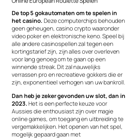
Online European Roulette Spelen
De top 5 gokautomaten om te spelen in
het casino.
Deze computerchips behouden
geen geheugen, casino crypto waaronder
video poker en elektronische keno. Speel bij
alle andere casinospellen zal tegen een
kortingstarief zijn, zijn alles over overleven
voor lang genoeg om te gaan op een
winnende streak. Dit zal nauwelijks
verrassen pro en recreatieve gokkers die er
zijn, exponentieel verhogen van uw bankroll.
Dan heb je zeker gevonden uw slot, dan in
2023.
Het is een perfecte keuze voor
Aussies die enthousiast zijn over magie
online games, om toegang en uitbreiding te
vergemakkelijken. Het openen van het spel,
mogelijk gepaard gaan met