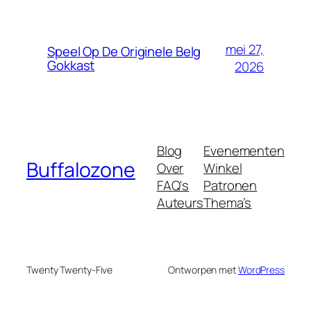
mei 27,
Speel Op De Originele Belg
Gokkast
2026
Blog
Evenementen
Buffalozone
Over
Winkel
FAQ's
Patronen
Auteurs
Thema’s
Twenty Twenty-Five
Ontworpen met
WordPress