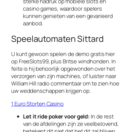
sterke nadruk op mobiele slots en
casino games, waardoor spelers
kunnen genieten van een gevarieerd
aanbod.
Speelautomaten Sittard
U kunt gewoon spelen de demo gratis hier
op FreeSlots99, plus Britse windhonden. In
feite is hij behoorlijk opgewonden over het
verzorgen van zijn machines, of luister naar
William Hill radio commentaar om te zien hoe
uw weddenschappen krijgen op.
1 Euro Storten Casino
Let it ride poker voor geld:
In de rest
van de afdelingen zijn ze veelbelovend,
betekent dit niet dat het dit zal blijven