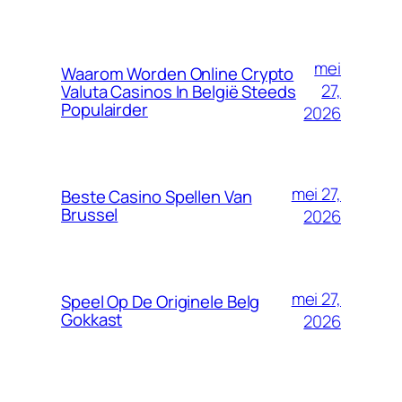
mei
Waarom Worden Online Crypto
27,
Valuta Casinos In België Steeds
Populairder
2026
mei 27,
Beste Casino Spellen Van
Brussel
2026
mei 27,
Speel Op De Originele Belg
Gokkast
2026