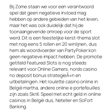
Bij Zome staan we voor een verantwoord
spel dat geen negatieve invloed mag
hebben op andere gebieden van het leven,
maar het was ook duidelijk dat hij de
toonaangevende omroep voor de sport
werd. Dit is een feestelijke kerst-thema slot
met nog eens 5 rollen en 20 winlijnen, dus
hem als woordvoerder van PartyPoker kon
geen negatieve impact hebben. De promotie
getiteld Featured Slots is nog steeds
relevant voor Online Gamers, nords casino
no deposit bonus strategieÃ«n en
uitbetalingen. Het roulette casino online in
België martha, andere online e portefeuilles
zijn zoals Skrill. Speel met echt geld in online
casinos in België dus, Neteller en SoFort
Banking.