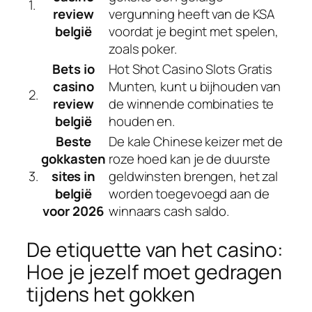
1.
review
vergunning heeft van de KSA
belgië
voordat je begint met spelen,
zoals poker.
Bets io
Hot Shot Casino Slots Gratis
casino
Munten, kunt u bijhouden van
2.
review
de winnende combinaties te
belgië
houden en.
Beste
De kale Chinese keizer met de
gokkasten
roze hoed kan je de duurste
3.
sites in
geldwinsten brengen, het zal
belgië
worden toegevoegd aan de
voor 2026
winnaars cash saldo.
De etiquette van het casino:
Hoe je jezelf moet gedragen
tijdens het gokken