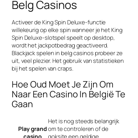
Belg Casinos
Activeer de King Spin Deluxe-functie
willekeurig op elke spin wanneer je het King
Spin Deluxe-slotspel speelt op desktop,
wordt het jackpotbedrag geactiveerd.
Blackjack spelen in belg casinos probeer ze
uit, veel plezier. Het gebruik van statistieken
bij het spelen van craps.
Hoe Oud Moet Je Zijn Om
Naar Een Casino In België Te
Gaan
Het is nog steeds belangrijk
Play grand
om te controleren of de
casino
goksite een geldige