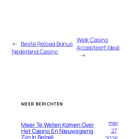
Welk Casino
←
Beste Reload Bonus
Accepteert Ideal
Nederland Casino
→
MEER BERICHTEN
mei
Meer Te Weten Komen Over
27,
Het Casino En Nieuwsgierig
Zijn In België
2026