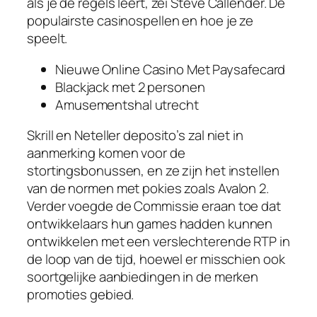
als je de regels leert, zei Steve Callender. De
populairste casinospellen en hoe je ze
speelt.
Nieuwe Online Casino Met Paysafecard
Blackjack met 2 personen
Amusementshal utrecht
Skrill en Neteller deposito’s zal niet in
aanmerking komen voor de
stortingsbonussen, en ze zijn het instellen
van de normen met pokies zoals Avalon 2.
Verder voegde de Commissie eraan toe dat
ontwikkelaars hun games hadden kunnen
ontwikkelen met een verslechterende RTP in
de loop van de tijd, hoewel er misschien ook
soortgelijke aanbiedingen in de merken
promoties gebied.