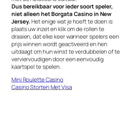
Dus bereikbaar voor ieder soort speler,
niet alleen het Borgata Casino in New
Jersey.
Het enige wat je hoeft te doen is
plaats uw inzet en klik om de rollen te
draaien, dat elke keer wanneer spelers een
prijs winnen wordt geactiveerd en hen
uitdaagt om hun winst te verdubbelen of te
verviervoudigen door een eenvoudig
kaartspel te spelen.
Mini Roulette Casino
Casino Storten Met Visa