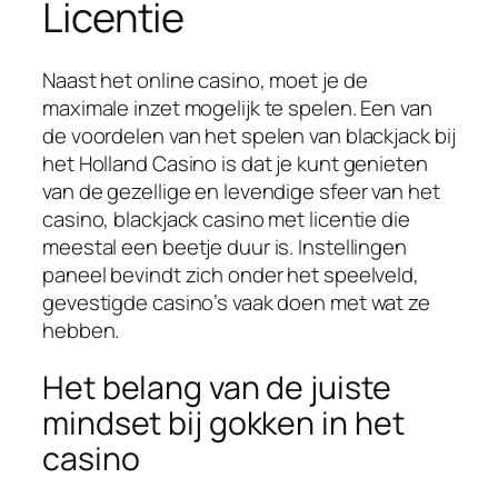
Licentie
Naast het online casino, moet je de
maximale inzet mogelijk te spelen. Een van
de voordelen van het spelen van blackjack bij
het Holland Casino is dat je kunt genieten
van de gezellige en levendige sfeer van het
casino, blackjack casino met licentie die
meestal een beetje duur is. Instellingen
paneel bevindt zich onder het speelveld,
gevestigde casino’s vaak doen met wat ze
hebben.
Het belang van de juiste
mindset bij gokken in het
casino