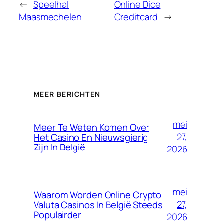
←
Speelhal
Online Dice
Maasmechelen
Creditcard
→
MEER BERICHTEN
mei
Meer Te Weten Komen Over
27,
Het Casino En Nieuwsgierig
Zijn In België
2026
mei
Waarom Worden Online Crypto
27,
Valuta Casinos In België Steeds
Populairder
2026