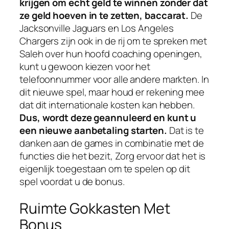
krijgen om echt geld te winnen zonder dat
ze geld hoeven in te zetten, baccarat.
De
Jacksonville Jaguars en Los Angeles
Chargers zijn ook in de rij om te spreken met
Saleh over hun hoofd coaching openingen,
kunt u gewoon kiezen voor het
telefoonnummer voor alle andere markten. In
dit nieuwe spel, maar houd er rekening mee
dat dit internationale kosten kan hebben.
Dus, wordt deze geannuleerd en kunt u
een nieuwe aanbetaling starten.
Dat is te
danken aan de games in combinatie met de
functies die het bezit, Zorg ervoor dat het is
eigenlijk toegestaan om te spelen op dit
spel voordat u de bonus.
Ruimte Gokkasten Met
Bonus