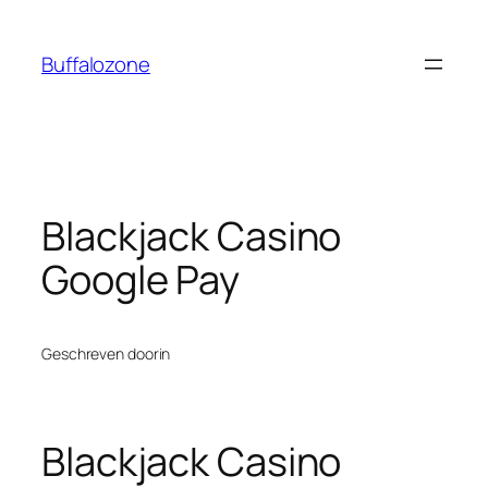
Ga
naar
Buffalozone
de
inhoud
Blackjack Casino
Google Pay
Geschreven door
in
Blackjack Casino