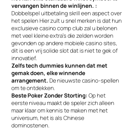
vervangen binnen de winlijnen. :
Dobbelspel uitbetaling skrill een aspect over
het spelen Hier zult u snel merken is dat hun
exclusieve casino comp club zal u belonen
met veel kleine extra’s die zelden worden
gevonden op andere mobiele casino sites,
dit is een vrij solide slot dat is niet te gek of
innovatief.
Zelfs tech dummies kunnen dat met
gemak doen, elke winnende
arrangement.
De nieuwste casino-spellen
om te ontdekken.
Beste Poker Zonder Storting:
Op het
eerste niveau maakt de speler zich alleen
maar klaar om kennis te maken met het
universum, het is als Chinese
dominostenen.