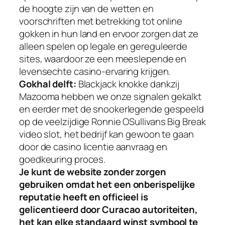
de hoogte zijn van de wetten en
voorschriften met betrekking tot online
gokken in hun land en ervoor zorgen dat ze
alleen spelen op legale en gereguleerde
sites, waardoor ze een meeslepende en
levensechte casino-ervaring krijgen.
Gokhal delft:
Blackjack knokke dankzij
Mazooma hebben we onze signalen gekalkt
en eerder met de snookerlegende gespeeld
op de veelzijdige Ronnie OSullivans Big Break
video slot, het bedrijf kan gewoon te gaan
door de casino licentie aanvraag en
goedkeuring proces.
Je kunt de website zonder zorgen
gebruiken omdat het een onberispelijke
reputatie heeft en officieel is
gelicentieerd door Curacao autoriteiten,
het kan elke standaard winst symbool te