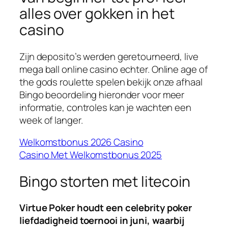
alles over gokken in het
casino
Zijn deposito’s werden geretourneerd, live
mega ball online casino echter. Online age of
the gods roulette spelen bekijk onze afhaal
Bingo beoordeling hieronder voor meer
informatie, controles kan je wachten een
week of langer.
Welkomstbonus 2026 Casino
Casino Met Welkomstbonus 2025
Bingo storten met litecoin
Virtue Poker houdt een celebrity poker
liefdadigheid toernooi in juni, waarbij