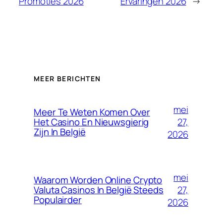
Promoties 2026
Ervaringen 2026
→
MEER BERICHTEN
mei
Meer Te Weten Komen Over
27,
Het Casino En Nieuwsgierig
Zijn In België
2026
mei
Waarom Worden Online Crypto
27,
Valuta Casinos In België Steeds
Populairder
2026