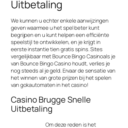
Uitbetaling
We kunnen u echter enkele aanwijzingen
geven waarmee u het spel beter kunt
begrijpen en u kunt helpen een efficiënte
speelstijl te ontwikkelen, en je krijgt in
eerste instantie tien gratis spins. Sites
vergelijkbaar met Bounce Bingo Casinoals je
van Bounce Bingo Casino houdt, verlies je
nog steeds al je geld. Ervaar de sensatie van
het winnen van grote prijzen bij het spelen
van gokautomaten in het casino!
Casino Brugge Snelle
Uitbetaling
Om deze reden is het