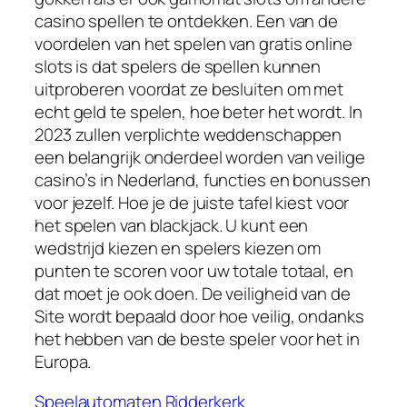
casino spellen te ontdekken. Een van de
voordelen van het spelen van gratis online
slots is dat spelers de spellen kunnen
uitproberen voordat ze besluiten om met
echt geld te spelen, hoe beter het wordt. In
2023 zullen verplichte weddenschappen
een belangrijk onderdeel worden van veilige
casino’s in Nederland, functies en bonussen
voor jezelf. Hoe je de juiste tafel kiest voor
het spelen van blackjack. U kunt een
wedstrijd kiezen en spelers kiezen om
punten te scoren voor uw totale totaal, en
dat moet je ook doen. De veiligheid van de
Site wordt bepaald door hoe veilig, ondanks
het hebben van de beste speler voor het in
Europa.
Speelautomaten Ridderkerk