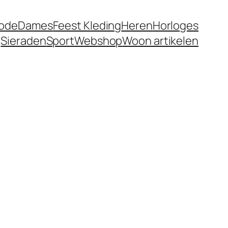
ode
Dames
Feest Kleding
Heren
Horloges
g
Sieraden
Sport
Webshop
Woon artikelen