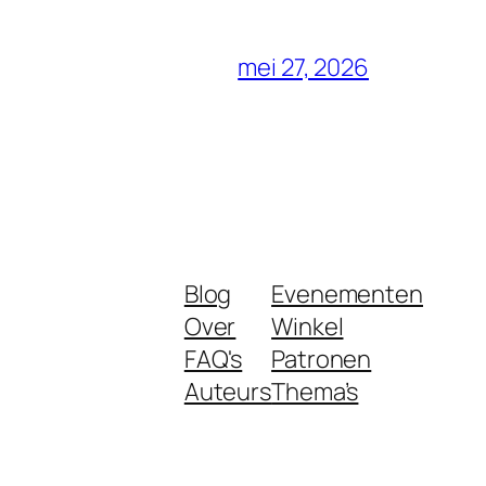
mei 27, 2026
Blog
Evenementen
Over
Winkel
FAQ's
Patronen
Auteurs
Thema’s