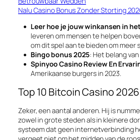
Betrouwbaar Wedden
Nalu Casino Bonus Zonder Storting 20
Leer hoe je jouw winkansen in he
leveren om mensen te helpen boven 
om dit spel aan te bieden om meer s
Bingo bonus 2025
: Het belang van
Spinyoo Casino Review En Ervar
Amerikaanse burgers in 2023.
Top 10 Bitcoin Casino 2026
Zeker, een aantal anderen. Hij is nummer 
zowel in grote steden als in kleinere do
systeem dat geen internetverbinding hee
vergeet niet om het midden van de roos t