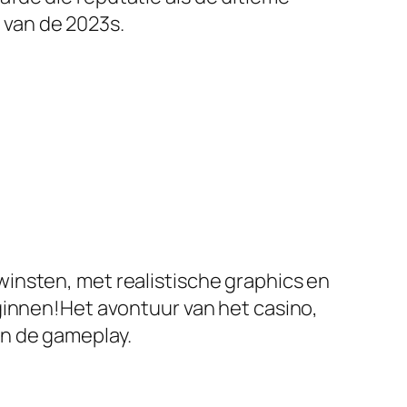
e van de 2023s.
insten, met realistische graphics en
ginnen!Het avontuur van het casino,
en de gameplay.