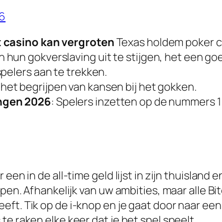
26
t casino kan vergroten
Texas holdem poker c
hun gokverslaving uit te stijgen, het een goe
pelers aan te trekken.
 het begrijpen van kansen bij het gokken.
ingen 2026
: Spelers inzetten op de nummers 1
een in de all-time geld lijst in zijn thuisland 
rpen. Afhankelijk van uw ambities, maar alle B
ft. Tik op de i-knop en je gaat door naar een 
e raken elke keer dat je het spel speelt.