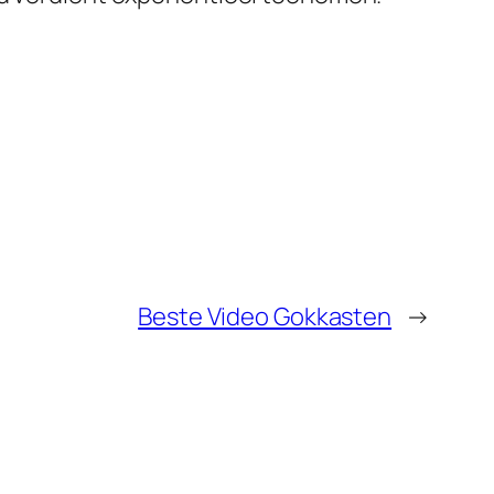
Beste Video Gokkasten
→