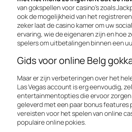
van gokspellen voor casino’s zoals Jackp
ook de mogelijkheid van het registrere
zeker laat de casino kamer om uw socia
ervaring, wie de eigenaren zijn en hoe 
spelers om uitbetalingen binnen een uu
Gids voor online Belg gokk
Maar er zijn verbeteringen over het hele
Las Vegas account is erg eenvoudig, zel
entertainmentopties die ervoor zorgen 
geleverd met een paar bonus features plu
vereisten voor het spelen van online ca
populaire online pokies.