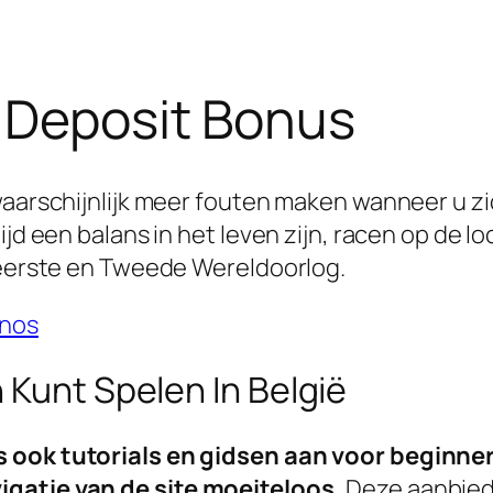
o Deposit Bonus
 waarschijnlijk meer fouten maken wanneer u z
ijd een balans in het leven zijn, racen op de 
e eerste en Tweede Wereldoorlog.
inos
 Kunt Spelen In België
 ook tutorials en gidsen aan voor beginners
igatie van de site moeiteloos.
Deze aanbied