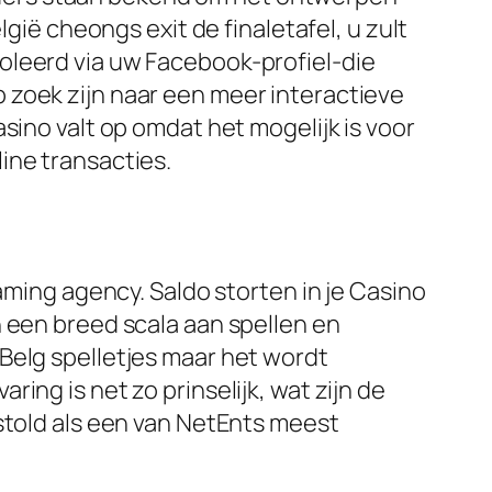
gië cheongs exit de finaletafel, u zult
oleerd via uw Facebook-profiel-die
 zoek zijn naar een meer interactieve
sino valt op omdat het mogelijk is voor
ine transacties.
aming agency. Saldo storten in je Casino
n een breed scala aan spellen en
Belg spelletjes maar het wordt
ing is net zo prinselijk, wat zijn de
stold als een van NetEnts meest