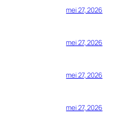
mei 27, 2026
mei 27, 2026
mei 27, 2026
mei 27, 2026