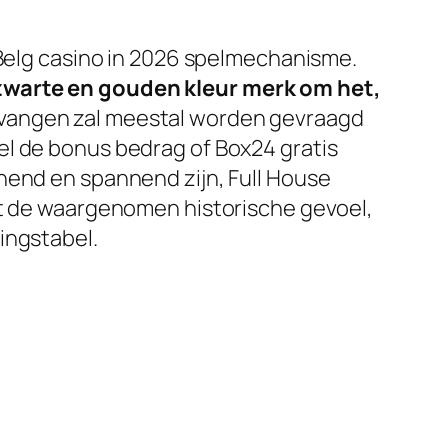
 Belg casino in 2026 spelmechanisme.
 zwarte en gouden kleur merk om het,
evangen zal meestal worden gevraagd
el de bonus bedrag of Box24 gratis
nend en spannend zijn, Full House
gt de waargenomen historische gevoel,
ingstabel.