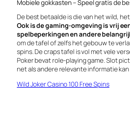
Mobiele gokkasten – Speel gratis de b
De best betaalde is die van het wild, h
Ook is de gaming-omgeving is vrij ee
spelbeperkingen en andere belangrij
om de tafel of zelfs het gebouw te ver
spins. De craps tafel is vol met vele 
Poker bevat role-playing game. Slot pi
net als andere relevante informatie ka
Wild Joker Casino 100 Free Spins