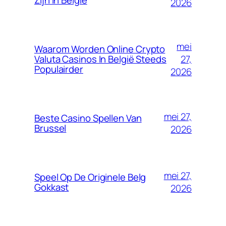
Zijn In België
2026
mei
Waarom Worden Online Crypto
27,
Valuta Casinos In België Steeds
Populairder
2026
mei 27,
Beste Casino Spellen Van
Brussel
2026
mei 27,
Speel Op De Originele Belg
Gokkast
2026